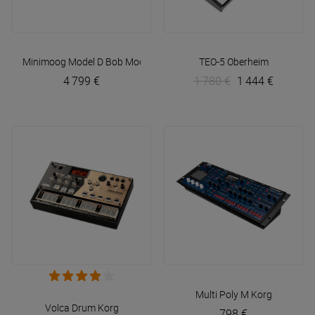
Minimoog Model D Bob Moog Tribute Edition
TEO-5
Moog
Oberheim
4 799 €
1 780 €
1 444 €
Multi Poly M
Korg
Volca Drum
Korg
798 €