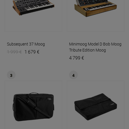
Subsequent 37
Moog
Minimoog Model D Bob Moog
Tribute Edition
Moog
1 999 €
1 679 €
4 799 €
3
4