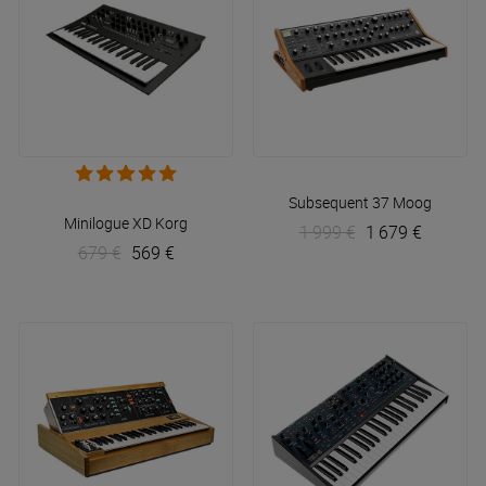
Subsequent 37
Moog
Minilogue XD
Korg
1 999 €
1 679 €
679 €
569 €