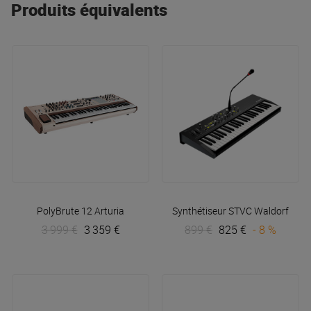
Produits équivalents
PolyBrute 12
Arturia
Synthétiseur STVC
Waldorf
3 999 €
3 359 €
899 €
825 €
- 8 %