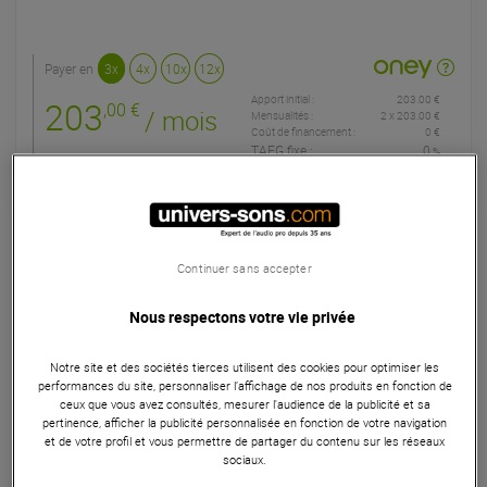
Payer en
3x
4x
10x
12x
Apport initial :
203.00 €
203
,00 €
/ mois
Mensualités :
2
x
203.00 €
Coût de financement :
0 €
TAEG fixe :
0
%
Garantie
3
ans
Eligible à la Garantie Sérénité
Continuer sans accepter
Synthétiseurs
Nous respectons votre vie privée
Le Moog Labyrinth est un synthétiseur analogique semi-
modulaire qui combine un riche moteur audio avec une
Notre site et des sociétés tierces utilisent des cookies pour optimiser les
vaste connectivité pour une exploration sonore sans
performances du site, personnaliser l’affichage de nos produits en fonction de
limites. Doté de VCO, d'un filtre state-variable et de
ceux que vous avez consultés, mesurer l'audience de la publicité et sa
pertinence, afficher la publicité personnalisée en fonction de votre navigation
multiples options de modulateurs, il est parfait pour les
et de votre profil et vous permettre de partager du contenu sur les réseaux
musiciens désirant expérimenter des sons complexes et
sociaux.
des séquences évolutives. Le Labyrinth offre aussi une