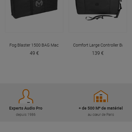
Fog Blaster 1500 BAG
Mac Mah
Comfort Large Controller Bag
D
49 €
139 €
Experts Audio Pro
+ de 500 M² de matériel
depuis 1986
au cœur de Paris