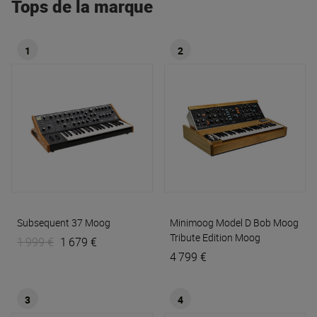
Tops de la marque
1
2
Subsequent 37
Moog
Minimoog Model D Bob Moog
Tribute Edition
Moog
1 999 €
1 679 €
4 799 €
3
4