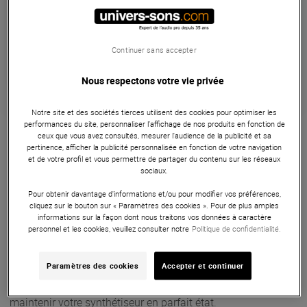
Expédiable immédiatement
+infos
Retrait magasin en 24h
Continuer sans accepter
à Univers-sons
Nous respectons votre vie privée
Notre site et des sociétés tierces utilisent des cookies pour optimiser les
Garantie
3
ans
performances du site, personnaliser l’affichage de nos produits en fonction de
ceux que vous avez consultés, mesurer l'audience de la publicité et sa
Etuis Housses Sacs
pertinence, afficher la publicité personnalisée en fonction de votre navigation
et de votre profil et vous permettre de partager du contenu sur les réseaux
Protégez votre Moog Grandmother avec élégance et
sociaux.
efficacité grâce à la Moog Grandmother Dust Cover.
Pour obtenir davantage d'informations et/ou pour modifier vos préférences,
Fabriquée en Cordura balistique hydrofuge et résistant à la
cliquez sur le bouton sur « Paramètres des cookies ». Pour de plus amples
informations sur la façon dont nous traitons vos données à caractère
déchirure, cette housse noire garantit une protection
personnel et les cookies, veuillez consulter notre
Politique de confidentialité.
supérieure contre la poussière et les dommages. Son
intérieur doux préserve la finition de votre instrument, tandis
Paramètres des cookies
Accepter et continuer
que le rabat scratch offre un accès facile aux connectiques.
Légère et robuste, elle représente l'accessoire idéal pour
maintenir votre synthétiseur en parfait état.