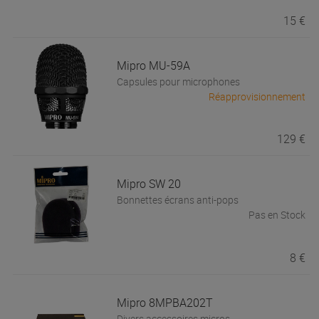
15 €
Mipro
MU-59A
Capsules pour microphones
Réapprovisionnement
129 €
Mipro
SW 20
Bonnettes écrans anti-pops
Pas en Stock
8 €
Mipro
8MPBA202T
Divers accessoires micros