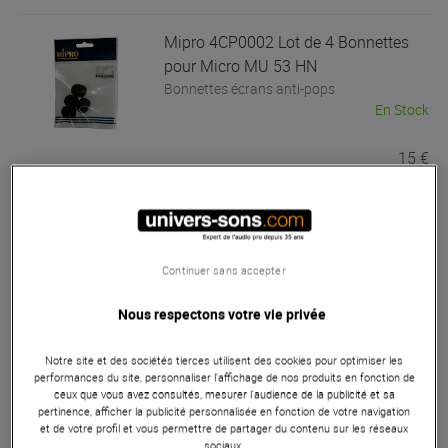
Mipro
4CP0002 Lot de 4 Bonnettes
pour Micro MU 53 HN
Bonnettes écrans anti-pops
En Stock
15 €
Mipro
MU-90A
Capsules pour microphones
En Stock
Continuer sans accepter
Nous respectons votre vie privée
229 €
Notre site et des sociétés tierces utilisent des cookies pour optimiser les
performances du site, personnaliser l’affichage de nos produits en fonction de
Mipro
MU-80A
ceux que vous avez consultés, mesurer l'audience de la publicité et sa
Capsules pour microphones
pertinence, afficher la publicité personnalisée en fonction de votre navigation
et de votre profil et vous permettre de partager du contenu sur les réseaux
En Stock
sociaux.