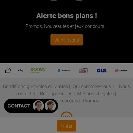
Alerte bons plans !
Promos, Nouveautés et jeux concours...
Je m'inscris
Conditions générales de ventes
|
Qui sommes-nous ?
|
Nous
contacter
|
Rejoignez-nous
|
Mentions Légales
|
Préférences de cookies
|
Promos
|
Filtrer