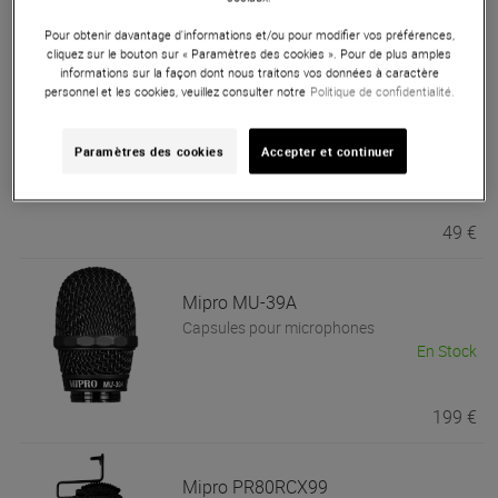
Pour obtenir davantage d'informations et/ou pour modifier vos préférences,
199 €
cliquez sur le bouton sur « Paramètres des cookies ». Pour de plus amples
informations sur la façon dont nous traitons vos données à caractère
personnel et les cookies, veuillez consulter notre
Politique de confidentialité.
Mipro
RH77A Lot de 10 bagues
d'identification colorées
Paramètres des cookies
Accepter et continuer
Divers accessoires micros
En Stock
49 €
Mipro
MU-39A
Capsules pour microphones
En Stock
199 €
Mipro
PR80RCX99