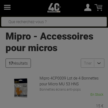
Mipro
-
Accessoires
pour micros
17
résultats
Trier
Mipro
4CP0009 Lot de 4 Bonnettes
pour Micro MU 53 HNS
Bonnettes écrans anti-pops
En Stock
15 €