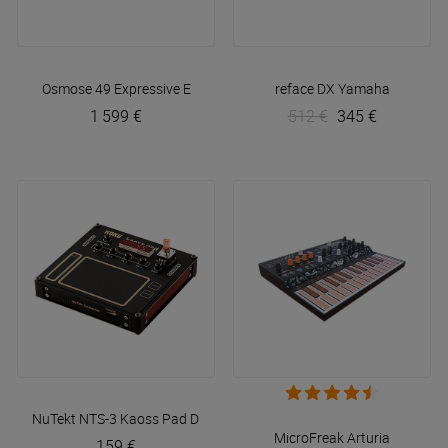
Osmose 49
Expressive E
reface DX
Yamaha
1 599 €
512 €
345 €
NuTekt NTS-3 Kaoss Pad DIY Digital Kit
Korg
MicroFreak
Arturia
159 €