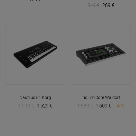
349 €
289 €
Nautilus 61
Korg
Iridium Core
Waldorf
1 999 €
1 529 €
1 689 €
1 609 €
- 4 %