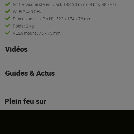
Sortie casque stéréo : Jack TRS 6,3 mm (24 bits, 48 kHz)
Wi-Fi 2,4/5 GHz
Dimensions (L x P x H) : 322 x 174 x 76 mm
Poids : 2 kg
VESA mount : 75 x 75 mm
Vidéos
Guides & Actus
Plein feu sur