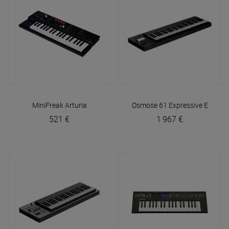
MiniFreak
Arturia
Osmose 61
Expressive E
521 €
1 967 €