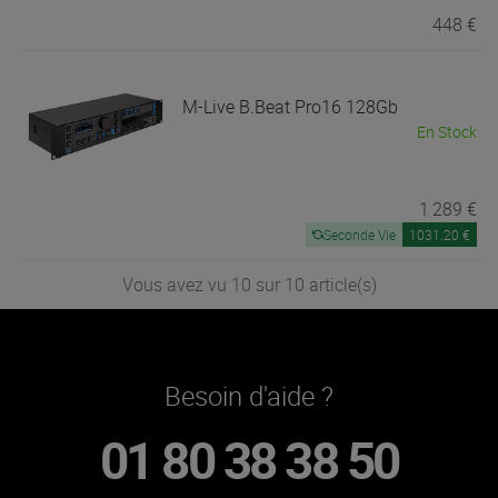
448 €
M-Live
B.Beat Pro16 128Gb
En Stock
1 289 €
Seconde Vie
1031.20 €
Vous avez vu 10 sur 10 article(s)
Besoin d'aide ?
01 80 38 38 50