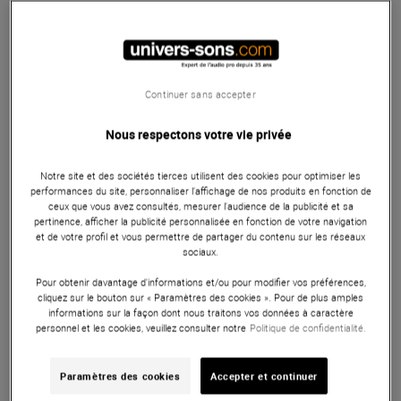
M-Live
Merish 5+ Plus
Multipistes numériques
En Stock
Continuer sans accepter
Nous respectons votre vie privée
1 835 €
Notre site et des sociétés tierces utilisent des cookies pour optimiser les
performances du site, personnaliser l’affichage de nos produits en fonction de
M-Live
B.Beat X 128Gb
ceux que vous avez consultés, mesurer l'audience de la publicité et sa
pertinence, afficher la publicité personnalisée en fonction de votre navigation
En Stock
et de votre profil et vous permettre de partager du contenu sur les réseaux
sociaux.
Pour obtenir davantage d'informations et/ou pour modifier vos préférences,
589 €
cliquez sur le bouton sur « Paramètres des cookies ». Pour de plus amples
informations sur la façon dont nous traitons vos données à caractère
personnel et les cookies, veuillez consulter notre
Politique de confidentialité.
M-Live
B.Beat 64Gb
Multipistes numériques
Paramètres des cookies
Accepter et continuer
En Stock