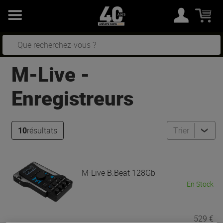
M-Live
-
Enregistreurs
10
résultats
Trier
M-Live
B.Beat 128Gb
En Stock
529 €