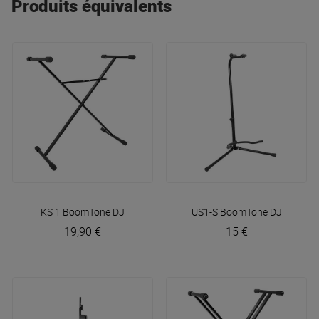
Produits équivalents
pointe pour les musiciens, les chanteurs et les
amateurs de karaoké.
KS 1
BoomTone DJ
US1-S
BoomTone DJ
19,90 €
15 €