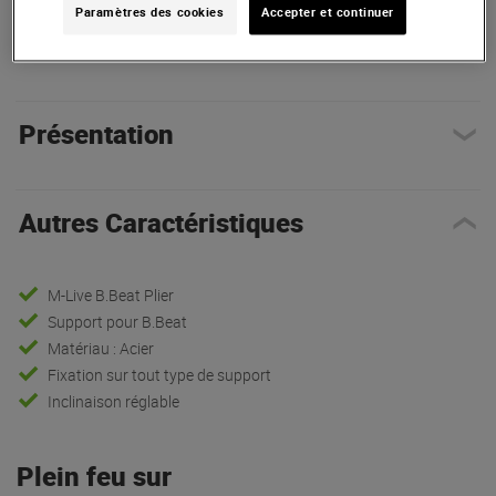
Paramètres des cookies
Accepter et continuer
Autres Caractéristiques
|
Présentation
Présentation
Autres Caractéristiques
M-Live B.Beat Plier
Support pour B.Beat
Matériau : Acier
Fixation sur tout type de support
Inclinaison réglable
Plein feu sur