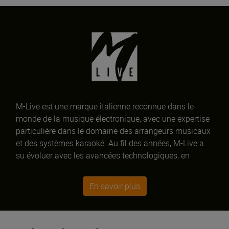
M-Live est une marque italienne reconnue dans le
monde de la musique électronique, avec une expertise
particulière dans le domaine des arrangeurs musicaux
et des systèmes karaoké. Au fil des années, M-Live a
su évoluer avec les avancées technologiques, en
proposant une gamme de produits innovants et
performants, notamment le Merish5, un lecteur
En savoir plus
séquenceur avec mixeur audio intégré, et le B.Beat, une
extension autonome pour arrangeur et mixer karaoké.
M-Live continue de repousser les frontières de la
technologie musicale et de proposer des solutions de