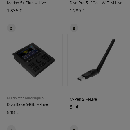
Merish 5+ Plus
M-Live
Divo Pro 512Go + WiFi
M-Live
1 835 €
1 289 €
5
6
Multipistes numériques
M-Pen 2
M-Live
Divo Base 64Gb
M-Live
54 €
848 €
7
8