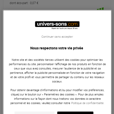
dont éco-part : 0,07 €
En Stock
Habituellement expédié sous 4 jours
+infos
Retrait magasin en 5 jour(s)
Continuer sans accepter
à Univers-sons
Nous respectons votre vie privée
Notre site et des sociétés tierces utilisent des cookies pour optimiser les
Stands & Racks
performances du site, personnaliser l’affichage de nos produits en fonction de
ceux que vous avez consultés, mesurer l'audience de la publicité et sa
Optez pour le support M-Live B.Beat Plier et découvrez un
pertinence, afficher la publicité personnalisée en fonction de votre navigation
et de votre profil et vous permettre de partager du contenu sur les réseaux
moyen pratique et sûr de positionner votre B.Beat lors de
sociaux.
vos performances. Profitez d'un confort de jeu amélioré et
d'une flexibilité maximale pour exploiter tout le potentiel de
Pour obtenir davantage d'informations et/ou pour modifier vos préférences,
cliquez sur le bouton sur « Paramètres des cookies ». Pour de plus amples
votre B.Beat.
informations sur la façon dont nous traitons vos données à caractère
personnel et les cookies, veuillez consulter notre
Politique de confidentialité.
ARTICLE N° 89733