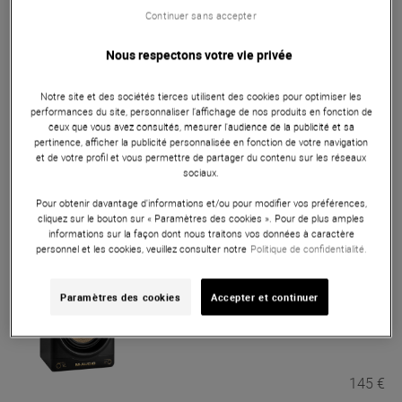
Continuer sans accepter
M AUDIO
BX5 BT (La paire)
En Stock
Nous respectons votre vie privée
199 €
Notre site et des sociétés tierces utilisent des cookies pour optimiser les
performances du site, personnaliser l’affichage de nos produits en fonction de
ceux que vous avez consultés, mesurer l'audience de la publicité et sa
M AUDIO
BX3 D3 (la paire)
pertinence, afficher la publicité personnalisée en fonction de votre navigation
et de votre profil et vous permettre de partager du contenu sur les réseaux
Bon Plan
sociaux.
En Stock
Pour obtenir davantage d'informations et/ou pour modifier vos préférences,
cliquez sur le bouton sur « Paramètres des cookies ». Pour de plus amples
85 €
informations sur la façon dont nous traitons vos données à caractère
Conseillé :
109 €
personnel et les cookies, veuillez consulter notre
Politique de confidentialité.
M AUDIO
Forty Sixty (à l'unité)
Paramètres des cookies
Accepter et continuer
En Stock
145 €