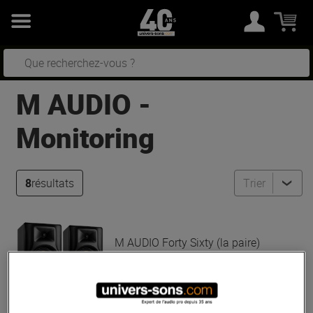
M AUDIO
-
Monitoring
8
résultats
Trier
M AUDIO
Forty Sixty (la paire)
En Stock
290 €