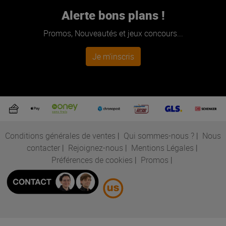
Alerte bons plans !
Promos, Nouveautés et jeux concours...
Je m'inscris
Conditions générales de ventes
|
Qui sommes-nous ?
|
Nous
contacter
|
Rejoignez-nous
|
Mentions Légales
|
Préférences de cookies
|
Promos
|