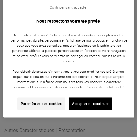
Continuer sans accepter
Nous respectons votre vie privée
1 vidéo
Notre site et des sociétés tierces utilisent des cookies pour optimiser les
259 €
performances du site, personnaliser l’affichage de nos produits en fonction de
ceux que vous avez consultés, mesurer l'audience de la publicité et sa
pertinence, afficher la publicité personnalisée en fonction de votre navigation
dont éco-part : 0,07 €
et de votre profil et vous permettre de partager du contenu sur les réseaux
sociaux.
Platine DJ
Pour obtenir davantage d'informations et/ou pour modifier vos préférences,
cliquez sur le bouton sur « Paramètres des cookies ». Pour de plus amples
N'hésitez plus et offrez-vous le meilleur de la technologie et
informations sur la façon dont nous traitons vos données à caractère
personnel et les cookies, veuillez consulter notre
Politique de confidentialité.
de la qualité sonore pour vos sets DJ avec le Jico Omnia
J44A7 DJ Improved Aurora Silver.
Paramètres des cookies
Accepter et continuer
ARTICLE N° 89610
Autres Caractéristiques
|
Présentation