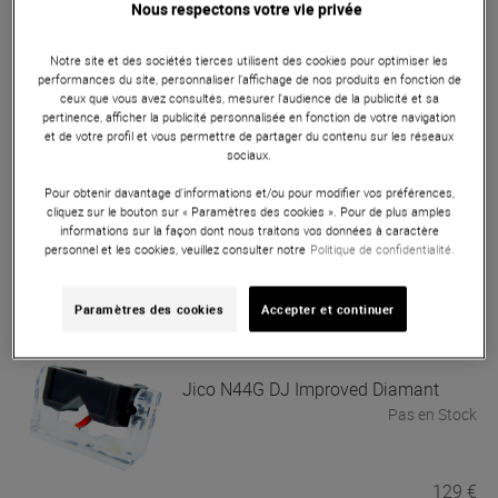
Jico
N44-7 DJ Improved Aurora
Nous respectons votre vie privée
Diamant (la paire)
Pas en Stock
Notre site et des sociétés tierces utilisent des cookies pour optimiser les
performances du site, personnaliser l’affichage de nos produits en fonction de
ceux que vous avez consultés, mesurer l'audience de la publicité et sa
pertinence, afficher la publicité personnalisée en fonction de votre navigation
219 €
et de votre profil et vous permettre de partager du contenu sur les réseaux
sociaux.
Jico
N44G DJ Improved Aurora
Pour obtenir davantage d'informations et/ou pour modifier vos préférences,
cliquez sur le bouton sur « Paramètres des cookies ». Pour de plus amples
Diamant (la paire)
informations sur la façon dont nous traitons vos données à caractère
Pas en Stock
personnel et les cookies, veuillez consulter notre
Politique de confidentialité.
219 €
Paramètres des cookies
Accepter et continuer
Jico
N44G DJ Improved Diamant
Pas en Stock
129 €