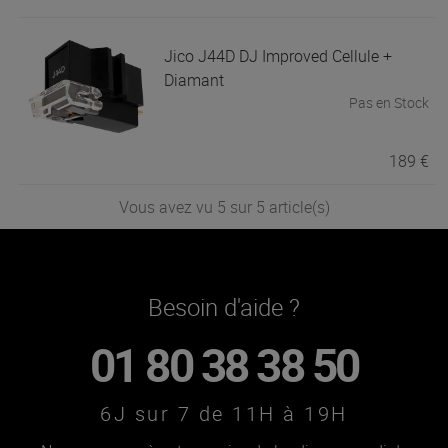
Jico
J44D DJ Improved Cellule +
Diamant
Pas en Stock
189 €
Vous avez vu 5 sur 5 article(s)
Besoin d'aide ?
01 80 38 38 50
6J sur 7 de 11H à 19H