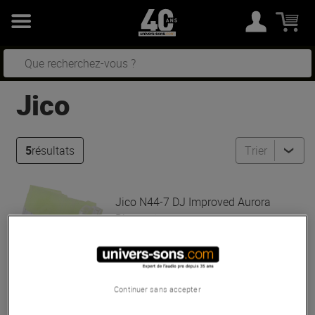
Jico
5
résultats
Trier
Jico
N44-7 DJ Improved Aurora
Diamant
Pas en Stock
139 €
Continuer sans accepter