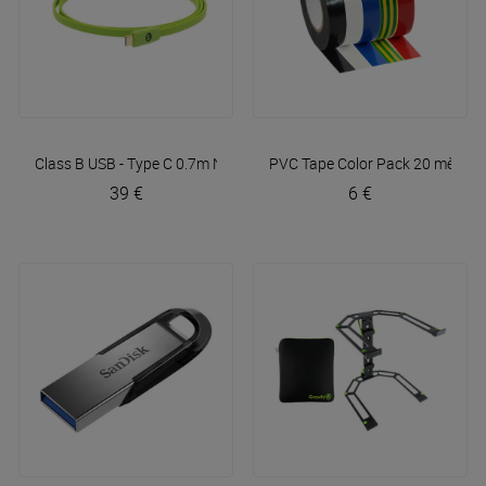
Class B USB - Type C 0.7m
NEO by Oyaide
PVC Tape Color Pack 20 mètres
39 €
6 €