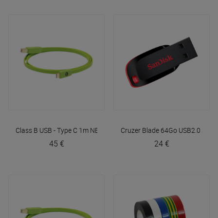
Class B USB - Type C 1m
NEO by Oyaide
Cruzer Blade 64Go USB2.0
Sand
45 €
24 €