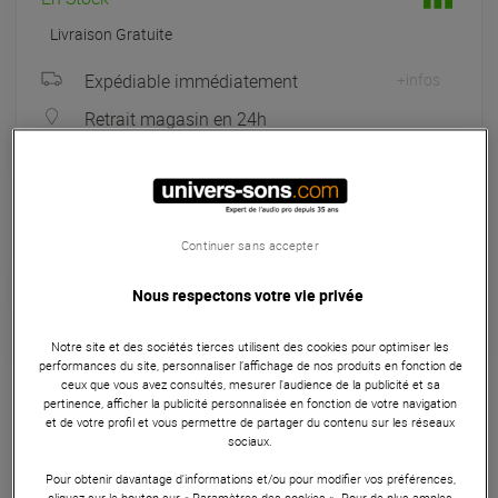
Livraison Gratuite
Expédiable immédiatement
+infos
Retrait magasin en 24h
à Univers-sons
Seconde Vie :
A partir de 60 €
Continuer sans accepter
Choisir mon grade
Nous respectons votre vie privée
Notre site et des sociétés tierces utilisent des cookies pour optimiser les
Garantie
3
ans
performances du site, personnaliser l’affichage de nos produits en fonction de
ceux que vous avez consultés, mesurer l'audience de la publicité et sa
Eligible à la Garantie Sérénité
pertinence, afficher la publicité personnalisée en fonction de votre navigation
et de votre profil et vous permettre de partager du contenu sur les réseaux
Accessoires Informatiques
sociaux.
Pour obtenir davantage d'informations et/ou pour modifier vos préférences,
Le iRig BlueTurn IK Multimedia est un tourne page