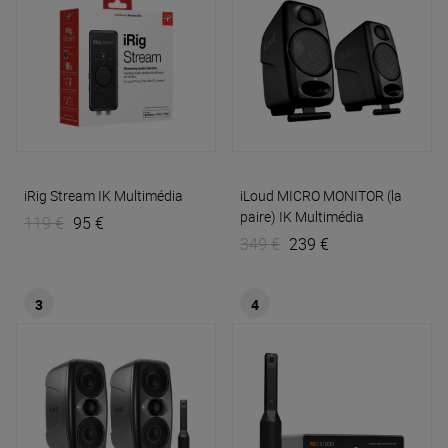
iRig Stream
IK Multimédia
iLoud MICRO MONITOR (la
paire)
IK Multimédia
119 €
95 €
349 €
239 €
3
4