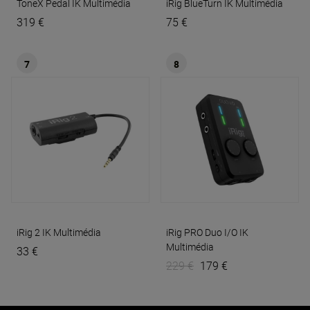
ToneX Pedal
IK Multimédia
iRig BlueTurn
IK Multimédia
319 €
75 €
7
8
iRig 2
IK Multimédia
iRig PRO Duo I/O
IK
Multimédia
33 €
229 €
179 €