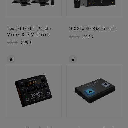
iLoud MTM MKII (Paire) +
ARC STUDIO
IK Multimédia
Micro ARC
IK Multimédia
359 €
247 €
975 €
699 €
5
6