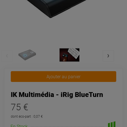
Ajouter au panier
IK Multimédia - iRig BlueTurn
75 €
dont éco-part : 0,07 €
En Stock