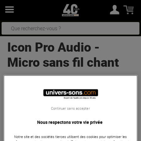
Icon Pro Audio
-
Micro sans fil chant
2
résultats
Trier
Icon Pro Audio
AirMic Solo
Continuer sans accepter
Bon Plan
En Stock
Nous respectons votre vie privée
Notre site et des sociétés tierces utilisent des cookies pour optimiser les
109 €
Conseillé :
129 €