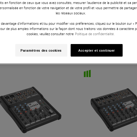
ts en fonction de ceux que vous avez consultés, mesurer l'audience de la publicité et sa per
 personnalisée en fonction de votre navigation et de votre profil et vous permettre de partage
les réseaux sociaux.
 davantage d'informations et/ou pour modifier vos préférences, cliquez sur le bouton sur «
Pour de plus amples informations sur la façon dont nous traitons vos données à caractère p
cookies, veuillez consulter notre
Politique de confidentialité.
HPA
Promix 4
HPA
Promix 8
199 €
Paramètres des cookies
Accepter et continuer
299 €