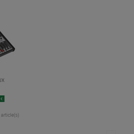
UX
 €
article(s)