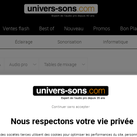
Ventes flash
Best of
Nouveau
Promos
Bon Pl
Éclairage
Sonorisation
Informatique
A
Audio pro
Tables de mixage
PA
-
Tables de mixage
Best of
Continuer sans accepter
Nous respectons votre vie privée
 des sociétés tierces utilisent des cookies pour optimiser les performances du site, personna