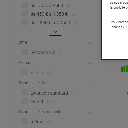
de nos produi
de 150 € à 450 €
(6)
la publicité
de 450 € à 1 350 €
(2)
de 1 350 € à 4 050 €
Pour obtenir
(0)
cookies ». 
Offre
Seconde Vie
(1)
Promos
Best of
(1)
Disponibilité Web
Livraison standard
(11)
En 24h
(11)
Disponibilité en magasin
à Paris
(6)