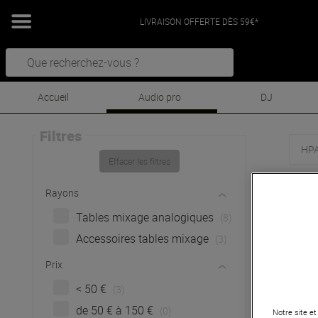
LIVRAISON OFFERTE DÈS 59€*
Accueil
Audio pro
DJ
Filtres
HP
Effacer les filtres
H
Rayons
Tables mixage analogiques
(8)
Accessoires tables mixage
(3)
Prix
< 50 €
(3)
de 50 € à 150 €
(0)
Notre site et