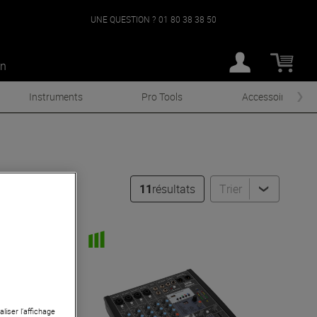
UNE QUESTION ?
01 80 38 38 50
an
Instruments
Pro Tools
Accessoires
11
résultats
Trier
liser l’affichage