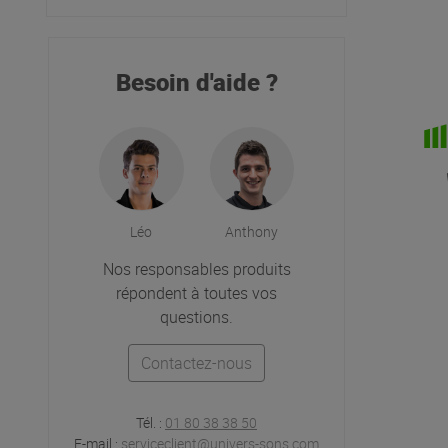
Besoin d'aide ?
Léo
Anthony
Nos responsables produits
répondent à toutes vos
questions.
Contactez-nous
Tél. :
01 80 38 38 50
E-mail :
serviceclient@univers-sons.com