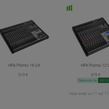
HPA
Promix 16 UX
HPA
Promix 12 
519 €
479 €
Seconde Vie
383.20
Vous avez vu 11 sur 11 