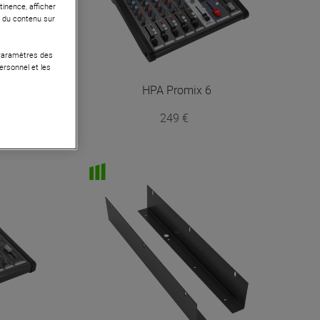
tinence, afficher
r du contenu sur
 Paramètres des
ersonnel et les
HPA
Promix 6
249 €