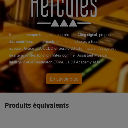
Hercules, marque française pionnière du DJing digital, propose
des contrôleurs performants et intuitifs adaptés à tous les
niveaux. Grâce à DJUCED et Serato DJ Lite, l’apprentissage est
facilité avec des fonctionnalités comme l’Assistant Musical
Intelligent et le Beatmatch Guide. La DJ Academy et la
communauté en ligne accompagnent chaque DJ dans sa
progression. Chaque achat Hercules inclut un écosystème
En savoir plus
complet : matériel fiable, logiciel optimisé et musique libre de
droits prête à mixer. Innovation, accessibilité et savoir-faire
français font d’Hercules le choix idéal pour débuter et se
Produits équivalents
perfectionner. Nos best-sellers Hercules : Inpulse T7 Premium,
DJControl Mix Ultra.