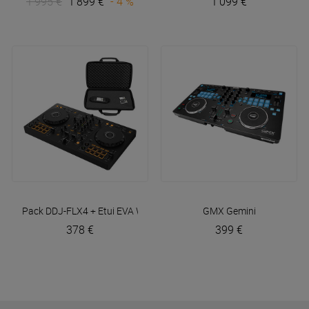
1 995 €
1 899 €
- 4 %
1 099 €
Pack DDJ-FLX4 + Etui EVA Walkasse
Pioneer DJ
GMX
Gemini
378 €
399 €