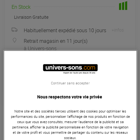
En Stock
Livraison Gratuite
Habituellement expédié sous 10 jours
+infos
Retrait magasin en 11 jour(s)
à Univers-sons
Payer en
3x
4x
10x
12x
Apport initial :
219.00 €
219
,00 €
/ mois
Mensualités :
2
x
219.00 €
Continuer sans accepter
Coût de financement :
0 €
TAEG fixe :
0
%
Nous respectons votre vie privée
Garantie
3
ans
Notre site et des sociétés tierces utilisent des cookies pour optimiser les
Eligible à la Garantie Sérénité
performances du site, personnaliser l’affichage de nos produits en fonction de
ceux que vous avez consultés, mesurer l'audience de la publicité et sa
Contrôleur DJ
pertinence, afficher la publicité personnalisée en fonction de votre navigation
et de votre profil et vous permettre de partager du contenu sur les réseaux
sociaux.
Le pack Contrôleur DJ + Cover combine le Hercules