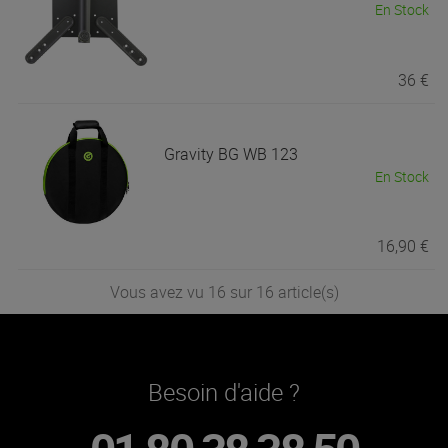
En Stock
36 €
Gravity
BG WB 123
En Stock
16,90 €
Vous avez vu 16 sur 16 article(s)
Besoin d'aide ?