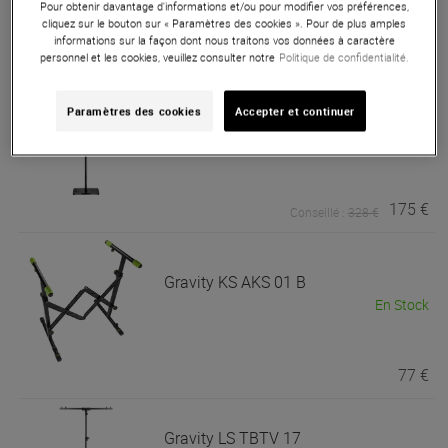
Pour obtenir davantage d'informations et/ou pour modifier vos préférences,
cliquez sur le bouton sur « Paramètres des cookies ». Pour de plus amples
28 €
informations sur la façon dont nous traitons vos données à caractère
personnel et les cookies, veuillez consulter notre
Politique de confidentialité.
Gravity
TLS 431 B
Paramètres des cookies
Accepter et continuer
Bon Plan
En Stock
175 €
Conseillé :
328 €
Gravity
KS AKS 01 B
En Stock
77 €
Gravity
LS TBTV 17