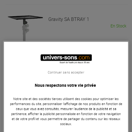
Gravity
SA BTRAY 1
En Stock
38 €
Gravity
LTS 01 B SET 1
Bon Plan
Continuer sans accepter
En Stock
Nous respectons votre vie privée
74 €
Conseillé :
120 €
Notre site et des sociétés tierces utilisent des cookies pour optimiser les
performances du site, personnaliser l’affichage de nos produits en fonction de
ceux que vous avez consultés, mesurer l'audience de la publicité et sa
pertinence, afficher la publicité personnalisée en fonction de votre navigation
Gravity
BG PD 1
et de votre profil et vous permettre de partager du contenu sur les réseaux
En Stock
sociaux.