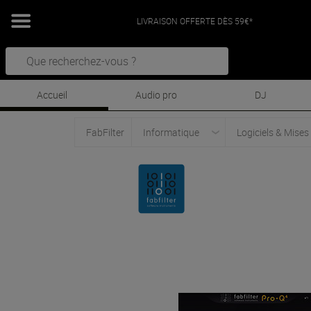
LIVRAISON OFFERTE DÈS 59€*
Accueil
Audio pro
DJ
FabFilter
Informatique
Logiciels & Mises