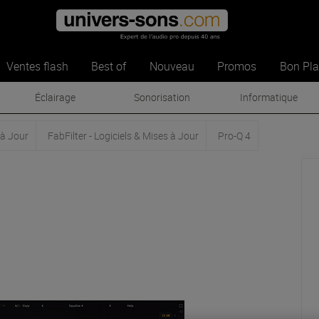
Ventes flash
Best of
Nouveau
Promos
Bon Pl
Éclairage
Sonorisation
Informatique
 à Jour
FabFilter - Logiciels & Mises à Jour
Pro-Q 4