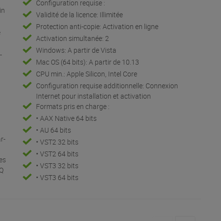
Configuration requise :
in
Validité de la licence: Illimitée
Protection anti-copie: Activation en ligne
e
Activation simultanée: 2
Windows: A partir de Vista
-
Mac OS (64 bits): A partir de 10.13
CPU min.: Apple Silicon, Intel Core
Configuration requise additionnelle: Connexion
Internet pour installation et activation
Formats pris en charge :
• AAX Native 64 bits
• AU 64 bits
r-
• VST2 32 bits
• VST2 64 bits
es
• VST3 32 bits
EQ
• VST3 64 bits