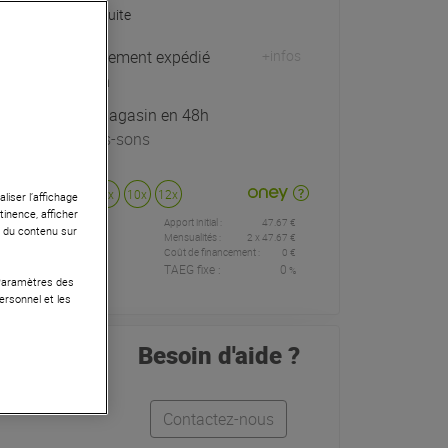
Livraison Gratuite
Habituellement expédié
+infos
sous 24h
Retrait magasin en 48h
à Univers-sons
Payer en
3x
4x
10x
12x
liser l’affichage
tinence, afficher
Apport initial :
47.67 €
47
,67 €
r du contenu sur
/
Mensualités :
2
x
47.67 €
Coût de financement :
0 €
TAEG fixe :
0
%
mois
 Paramètres des
ersonnel et les
Besoin d'aide ?
Contactez-nous