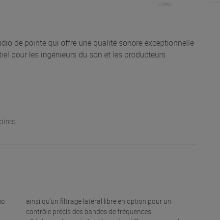
1 vidéo
udio de pointe qui offre une qualité sonore exceptionnelle
ntiel pour les ingénieurs du son et les producteurs
oires
dio
ainsi qu'un filtrage latéral libre en option pour un
contrôle précis des bandes de fréquences.