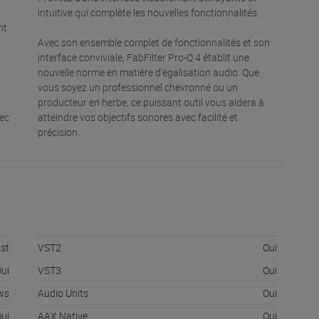
intuitive qui complète les nouvelles fonctionnalités.
nt
.
Avec son ensemble complet de fonctionnalités et son
interface conviviale, FabFilter Pro-Q 4 établit une
nouvelle norme en matière d'égalisation audio. Que
vous soyez un professionnel chevronné ou un
producteur en herbe, ce puissant outil vous aidera à
vec
atteindre vos objectifs sonores avec facilité et
,
précision.
ast
VST2
Oui
ui
VST3
Oui
ws
Audio Units
Oui
ui
AAX Native
Oui