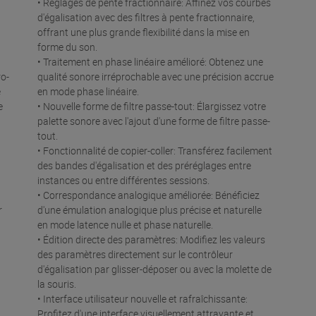
• Réglages de pente fractionnaire: Affinez vos courbes
d'égalisation avec des filtres à pente fractionnaire,
offrant une plus grande flexibilité dans la mise en
forme du son.
• Traitement en phase linéaire amélioré: Obtenez une
ro-
qualité sonore irréprochable avec une précision accrue
e
en mode phase linéaire.
e
• Nouvelle forme de filtre passe-tout: Élargissez votre
palette sonore avec l'ajout d'une forme de filtre passe-
tout.
• Fonctionnalité de copier-coller: Transférez facilement
des bandes d'égalisation et des préréglages entre
instances ou entre différentes sessions.
• Correspondance analogique améliorée: Bénéficiez
r
d'une émulation analogique plus précise et naturelle
en mode latence nulle et phase naturelle.
• Édition directe des paramètres: Modifiez les valeurs
des paramètres directement sur le contrôleur
d'égalisation par glisser-déposer ou avec la molette de
la souris.
• Interface utilisateur nouvelle et rafraîchissante:
Profitez d'une interface visuellement attrayante et