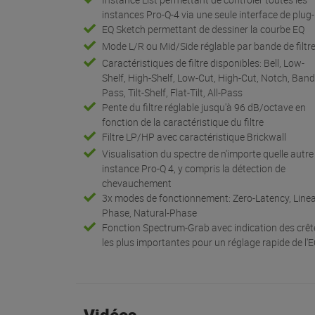
instances Pro-Q-4 via une seule interface de plug-
EQ Sketch permettant de dessiner la courbe EQ
Mode L/R ou Mid/Side réglable par bande de filtr
Caractéristiques de filtre disponibles: Bell, Low-
Shelf, High-Shelf, Low-Cut, High-Cut, Notch, Band
Pass, Tilt-Shelf, Flat-Tilt, All-Pass
Pente du filtre réglable jusqu'à 96 dB/octave en
fonction de la caractéristique du filtre
Filtre LP/HP avec caractéristique Brickwall
Visualisation du spectre de n'importe quelle autre
instance Pro-Q 4, y compris la détection de
chevauchement
3x modes de fonctionnement: Zero-Latency, Linea
Phase, Natural-Phase
Fonction Spectrum-Grab avec indication des crêt
les plus importantes pour un réglage rapide de l'