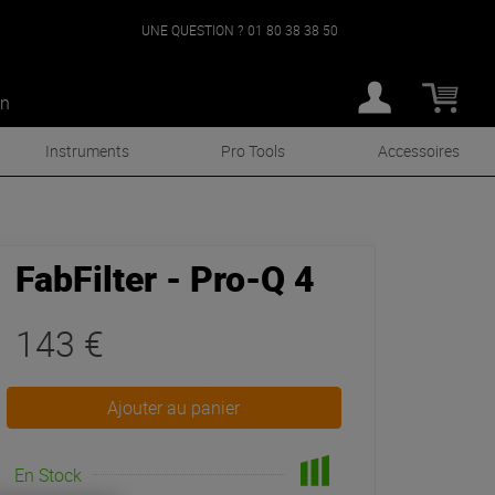
UNE QUESTION ?
01 80 38 38 50
an
Instruments
Pro Tools
Accessoires
FabFilter - Pro-Q 4
143 €
Ajouter au panier
En Stock