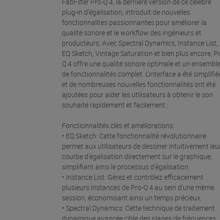
FabFilter Pro-Q 4, la dernière version de ce célèbre
plug-in d'égalisation, introduit de nouvelles
fonctionnalités passionnantes pour améliorer la
qualité sonore et le workflow des ingénieurs et
producteurs. Avec Spectral Dynamics, Instance List,
EQ Sketch, Vintage Saturation et bien plus encore, P
Q 4 offre une qualité sonore optimale et un ensembl
de fonctionnalités complet. L'interface a été simplifié
et de nombreuses nouvelles fonctionnalités ont été
ajoutées pour aider les utilisateurs à obtenir le son
souhaité rapidement et facilement :
Fonctionnalités clés et améliorations:
• EQ Sketch: Cette fonctionnalité révolutionnaire
permet aux utilisateurs de dessiner intuitivement leu
courbe d'égalisation directement sur le graphique,
simplifiant ainsi le processus d'égalisation.
• Instance List: Gérez et contrôlez efficacement
plusieurs instances de Pro-Q 4 au sein d'une même
session, économisant ainsi un temps précieux.
• Spectral Dynamics: Cette technique de traitement
dynamique avancée cible des plages de fréquences