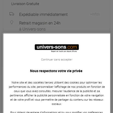
Livraison Gratuite
Expédiable immédiatement
+infos
Retrait magasin en 24h
à Univers-sons
Payer en
3x
4x
10x
12x
Apport initial :
66.33 €
66
,33 €
/ mois
Mensualités :
2
x
66.33 €
Coût de financement :
0 €
Continuer sans accepter
TAEG fixe :
0
%
Nous respectons votre vie privée
Garantie
3
ans
Notre site et des sociétés tierces utilisent des cookies pour optimiser les
Etuis Housses Sacs
performances du site, personnaliser l’affichage de nos produits en fonction de
ceux que vous avez consultés, mesurer l'audience de la publicité et sa
L'Expressive E Osmose 49 Soft Case (EE49) est une housse
pertinence, afficher la publicité personnalisée en fonction de votre navigation
et de votre profil et vous permettre de partager du contenu sur les réseaux
de transport noire haut de gamme pour musiciens,
sociaux.
fabriquée en Cordura 1000D et polyester PU 210D
imperméable. Elle est équipée de plusieurs compartiments
Pour obtenir davantage d'informations et/ou pour modifier vos préférences,