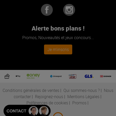
Alerte bons plans !
Promos, Nouveautés et jeux concours...
Je m'inscris
Conditions générales de ventes
|
Qui sommes-nous ?
|
Nous
contacter
|
Rejoignez-nous
|
Mentions Légales
|
Préférences de cookies
|
Promos
|