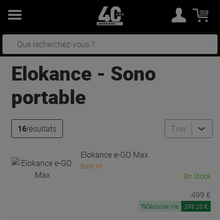
Elokance
-
Sono
portable
16
résultats
Trier
Elokance
e-GO Max
Best of
En Stock
499 €
Seconde Vie
399.20 €