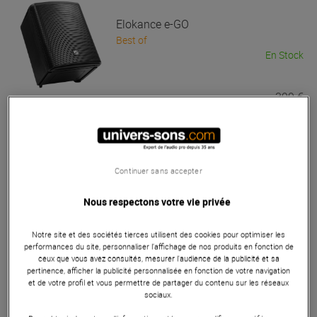
Elokance
e-GO
Best of
En Stock
399 €
Seconde Vie
319.20 €
Elokance
Pack e-GO Max + 2 Micros
main sans fil Mac Mah
Continuer sans accepter
En Stock
Nous respectons votre vie privée
648 €
Notre site et des sociétés tierces utilisent des cookies pour optimiser les
performances du site, personnaliser l’affichage de nos produits en fonction de
ceux que vous avez consultés, mesurer l'audience de la publicité et sa
pertinence, afficher la publicité personnalisée en fonction de votre navigation
Elokance
Pack e-GO Max + Micro
et de votre profil et vous permettre de partager du contenu sur les réseaux
main sans fil Mac Mah
sociaux.
En Stock