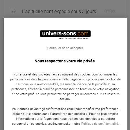
Habituellement expédié sous 3 jours
+infos
Retrait magasin en 4 jour(s)
à Univers-sons
Continuer sans accepter
Garantie
3
ans
Nous respectons votre vie privée
Accessoires DJ VJ
Le niveau à bulle Elipson pour platine est un accessoire
Notre site et des sociétés tierces utilisent des cookies pour optimiser les
indispensable pour tout amateur de vinyle. Conçu en
performances du site, personnaliser l’affichage de nos produits en fonction de
ceux que vous avez consultés, mesurer l'audience de la publicité et sa
plastique avec une forme circulaire, il permet de vérifier et
pertinence, afficher la publicité personnalisée en fonction de votre navigation
d'assurer l'horizontalité parfaite de votre platine, améliorant
et de votre profil et vous permettre de partager du contenu sur les réseaux
sociaux.
ainsi la précision de lecture et la qualité sonore. Facile à
utiliser, il contribue à optimiser la vitesse de rotation et le
Pour obtenir davantage d'informations et/ou pour modifier vos préférences,
cliquez sur le bouton sur « Paramètres des cookies ». Pour de plus amples
suivi du sillon, garantissant une expérience d'écoute
informations sur la façon dont nous traitons vos données à caractère
supérieure et une usure réduite de vos précieux vinyles.
personnel et les cookies, veuillez consulter notre
Politique de confidentialité.