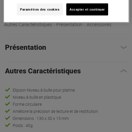
ARTICLE N° 94799
Paramètres des cookies
Accepter et continuer
Autres Caractéristiques
|
Présentation
|
Accessoires
Présentation
Autres Caractéristiques
Elipson Niveau à bulle pour platine
Niveau à bulle en plastique
Forme circulaire
Améliore la précision de lecture et de restitution
Dimensions : 130 x 30 x 15 mm
Poids : 40g