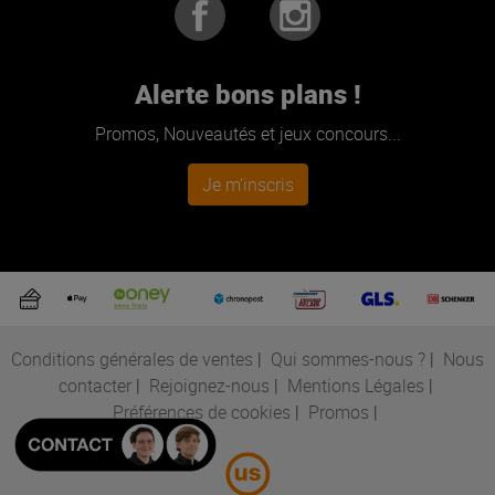
Alerte bons plans !
Promos, Nouveautés et jeux concours...
Je m'inscris
Conditions générales de ventes
|
Qui sommes-nous ?
|
Nous
contacter
|
Rejoignez-nous
|
Mentions Légales
|
Préférences de cookies
|
Promos
|