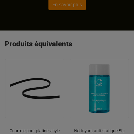
design avant-gardiste et performance sonore. Parmi
En savoir plus
ses créations phares figurent les enceintes Planet et la
gamme Prestige Facet.
Produits équivalents
Courroie pour platine vinyle
Elipson
Nettoyant anti-statique
Elipson