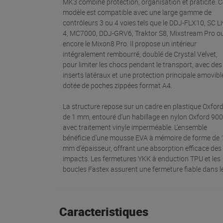
MK3 combine protection, organisation et praticité. C
modèle est compatible avec une large gamme de
contrôleurs 3 ou 4 voies tels que le DDJ-FLX10, SC Li
4, MC7000, DDJ-GRV6, Traktor S8, Mixstream Pro o
encore le Mixon8 Pro. Il propose un intérieur
intégralement rembourré, doublé de Crystal Velvet,
pour limiter les chocs pendant le transport, avec des
inserts latéraux et une protection principale amovibl
dotée de poches zippées format A4.
La structure repose sur un cadre en plastique Oxfor
de 1 mm, entouré d’un habillage en nylon Oxford 90
avec traitement vinyle imperméable. L’ensemble
bénéficie d’une mousse EVA à mémoire de forme de 
mm d’épaisseur, offrant une absorption efficace des
impacts. Les fermetures YKK à enduction TPU et les
boucles Fastex assurent une fermeture fiable dans l
Caracteristiques