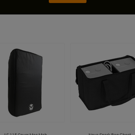
VOIR EN DÉTAIL
VOIR EN DÉTAIL
AS 115 Cover
Mac Mah
Nova Spark Bag
Ghost