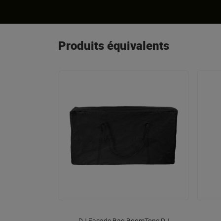
Produits équivalents
VOIR EN DÉTAIL
DJ Facade Bag
BoomTone DJ