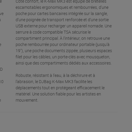
e
Côté confort, le K-Max MK3 est équipé de bretelles
escamotables ergonomiques et rembourrées, d’une
ve
poche pour cartes bancaires intégrée sur la sangle,
u
d’une poignée de transport renforcée et d’une sortie
USB externe pour recharger un appareil nomade. Une
serrure à code compatible TSA sécurise le
compartiment principal. À l’intérieur, on retrouve une
e
poche rembourrée pour ordinateur portable (jusqu’à
19"), une poche documents zippée, plusieurs espaces
filet pour les câbles, un porte-clés avec mousqueton,
d
ainsi que des compartiments dédiés aux accessoires.
0D
Robuste, résistant à l’eau, à la déchirure et à
10
l’abrasion, le DJBag K-Max MK3 facilite les
déplacements tout en protégeant efficacement le
matériel. Une solution fiable pour les artistes en
e
mouvement.