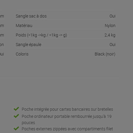
mm
Sangle sac à dos
Oui
mm
Matériau
Nylon
mm
Poids (>1kg ->kg / <1kg -> g)
2,4 kg
on
Sangle épaule
Oui
ui
Coloris
Black (noir)
Poche intégrée pour cartes bancaires sur bretelles
Poche ordinateur portable rembourrée jusqu’à 19
pouces
Poches externes zippées avec compartiments filet
/