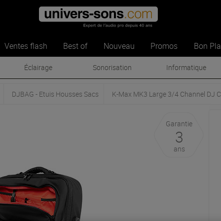
Ventes flash
Best of
Nouveau
Promos
Bon Pl
Éclairage
Sonorisation
Informatique
DJBAG - Etuis Housses Sacs
K-Max MK3 Large 3/4 Channel DJ C
Garantie
3
ans