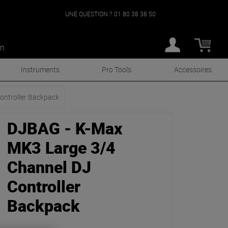
UNE QUESTION ?
01 80 38 38 50
an
Instruments
Pro Tools
Accessoires
ontroller Backpack
DJBAG - K-Max
MK3 Large 3/4
Channel DJ
Controller
Backpack