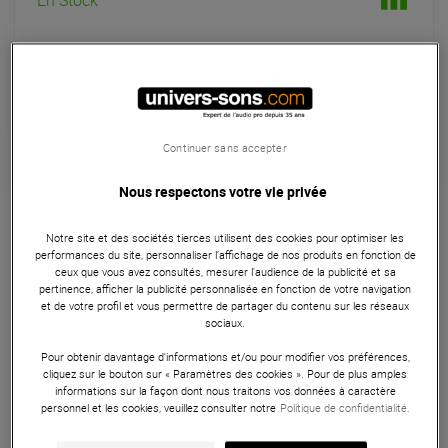
Expédiable immédiatement
+infos
Retrait magasin en 24h
à Univers-sons
Continuer sans accepter
Garantie
3
ans
Nous respectons votre vie privée
Pièces détachées DJ
Notre site et des sociétés tierces utilisent des cookies pour optimiser les
performances du site, personnaliser l’affichage de nos produits en fonction de
Le DJ TechTools Super Knob Gold sublime vos contrôleurs
ceux que vous avez consultés, mesurer l'audience de la publicité et sa
avec sa finition dorée brillante. Sa forme allongée et son
pertinence, afficher la publicité personnalisée en fonction de votre navigation
et de votre profil et vous permettre de partager du contenu sur les réseaux
large index offrent un contrôle précis et une visibilité
sociaux.
optimale. Installation simple, compatible avec de nombreux
Pour obtenir davantage d'informations et/ou pour modifier vos préférences,
équipements.
cliquez sur le bouton sur « Paramètres des cookies ». Pour de plus amples
informations sur la façon dont nous traitons vos données à caractère
ARTICLE N° 84886
personnel et les cookies, veuillez consulter notre
Politique de confidentialité.