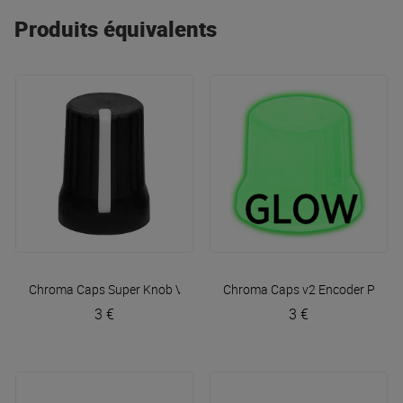
Produits équivalents
Chroma Caps Super Knob V2 Black
Chroma Caps v2 Encoder Pro L
DJ TechTools
3 €
3 €