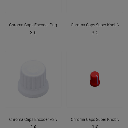
Chroma Caps Encoder Purple
DJ TechTools
Chroma Caps Super Knob V2 Re
3 €
3 €
Chroma Caps Encoder V2 White
DJ TechTools
Chroma Caps Super Knob V2 Ne
3 €
3 €