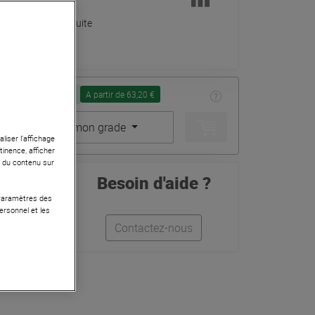
Livraison Gratuite
Seconde Vie :
A partir de 63,20 €
Choisir mon grade
liser l’affichage
tinence, afficher
r du contenu sur
Besoin d'aide ?
 Paramètres des
ersonnel et les
Quentin
Contactez-nous