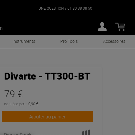
UNE QUESTION ?
01 80 38 38 50
an
Instruments
Pro Tools
Accessoires
Divarte - TT300-BT
79 €
dont éco-part : 0,90 €
Ajouter au panier
Pas en Stock