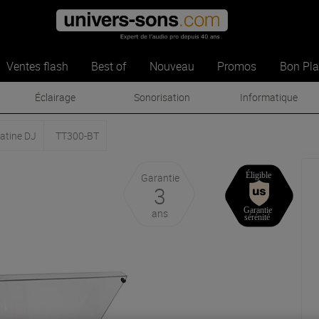
Ventes flash
Best of
Nouveau
Promos
Bon Pl
Éclairage
Sonorisation
Informatique
latine DJ
TT300-BT
Garantie
3
ans