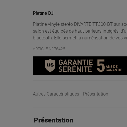
Platine DJ
Platine vinyle stéréo DIVARTE TT300-BT sur socl
salon est équipée de haut-parleurs intégrés, d'
bluetooth. Elle permet la numérisation de vos v
ARTICLE N° 76425
Autres Caractéristiques
|
Présentation
Présentation