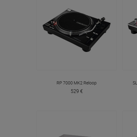
VOIR EN DÉTAIL
RP 7000 MK2
Reloop
SL
529 €