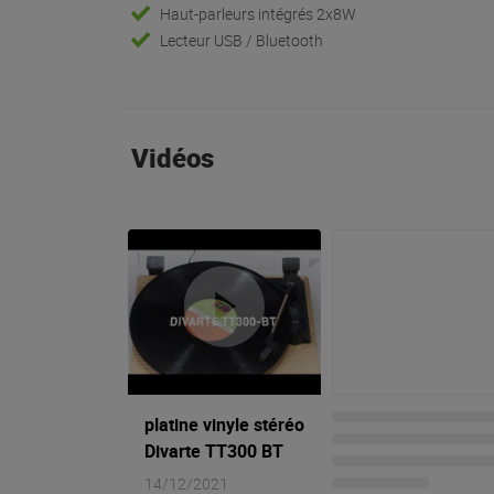
Haut-parleurs intégrés 2x8W
Lecteur USB / Bluetooth
Vidéos
platine vinyle stéréo
Divarte TT300 BT
14/12/2021