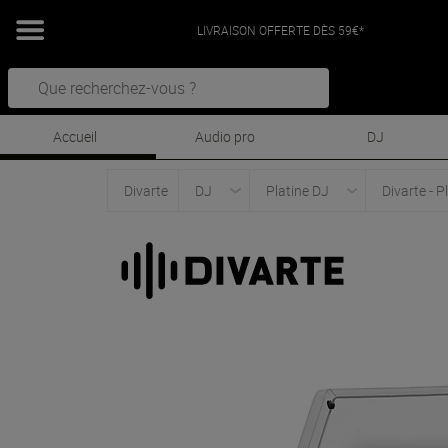
LIVRAISON OFFERTE DÈS 59€*
Accueil
Audio pro
DJ
Divarte
DJ
Platine DJ
Divarte - P