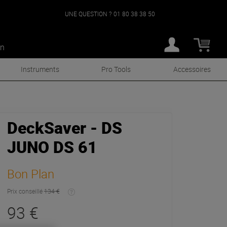
UNE QUESTION ?
01 80 38 38 50
an
Instruments
Pro Tools
Accessoires
DeckSaver - DS
JUNO DS 61
Bon Plan
Prix conseillé
134 €
93 €