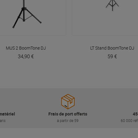
VOIR EN DÉTAIL
VOIR EN DÉTAIL
MUS 2
BoomTone DJ
LT Stand
BoomTone DJ
34,90 €
59 €
matériel
Frais de port offerts
45
aris
à partir de 59
60 000 réf