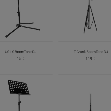
VOIR EN DÉTAIL
VOIR EN DÉTAIL
US1-S
BoomTone DJ
LT Crank
BoomTone DJ
15 €
119 €