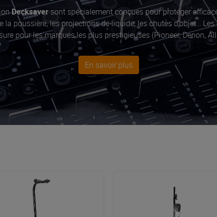
tion
Decksaver
sont spécialement conçues pour protéger efficac
e la poussière, les projections de liquide, les chutes d’objet… Les
ure pour les marques les plus prestigieuses (Pioneer, Denon, All
En savoir plus