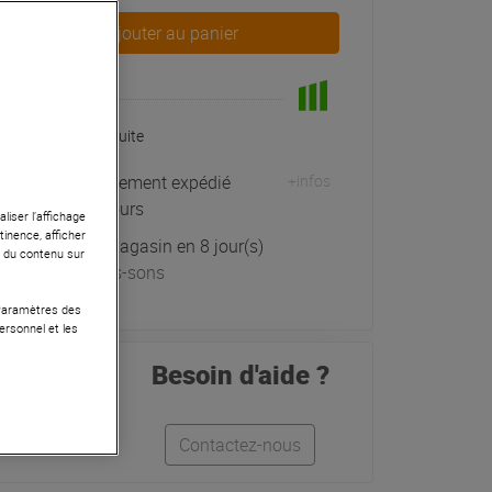
Ajouter au panier
En Stock
Livraison Gratuite
Habituellement expédié
+infos
sous 7 jours
liser l’affichage
tinence, afficher
Retrait magasin en 8 jour(s)
r du contenu sur
à Univers-sons
 Paramètres des
ersonnel et les
Besoin d'aide ?
Contactez-nous