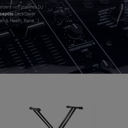
ement vos platines DJ
capots
DeckSaver
en & Heath, Rane...).