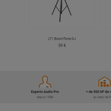
VOIR EN DÉTAIL
LT1
BoomTone DJ
59 €
Experts Audio Pro
+ de 500 M² de 
depuis 1986
au cœur de P