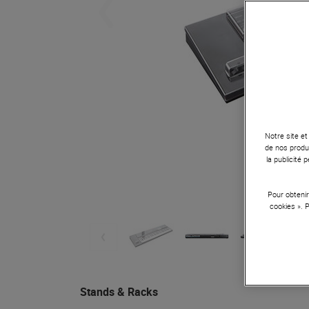
Notre site et
de nos produi
la publicité
Pour obtenir
cookies ». 
Stands & Racks