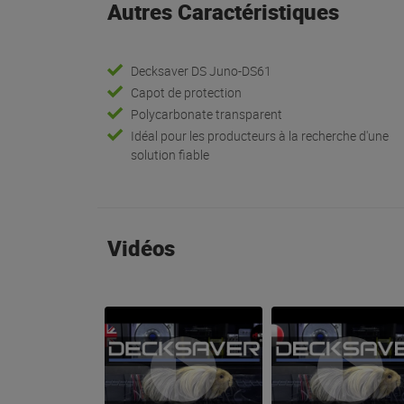
Autres Caractéristiques
Decksaver DS Juno-DS61
Capot de protection
Polycarbonate transparent
Idéal pour les producteurs à la recherche d'une
solution fiable
Vidéos