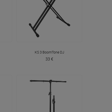
VOIR EN DÉTAIL
KS 3
BoomTone DJ
33 €