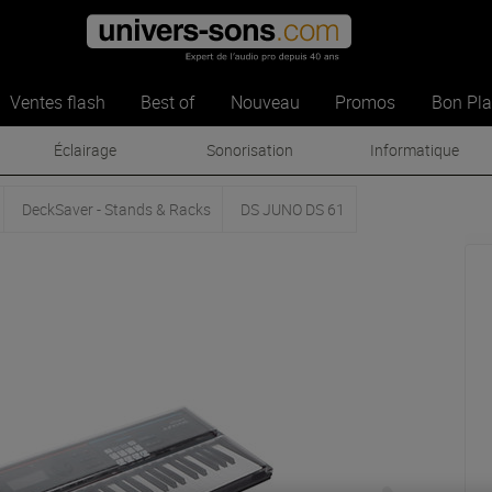
Ventes flash
Best of
Nouveau
Promos
Bon Pl
Éclairage
Sonorisation
Informatique
DeckSaver - Stands & Racks
DS JUNO DS 61