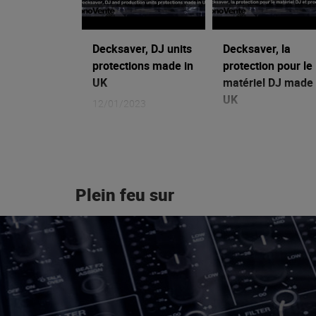
Decksaver, DJ units
Decksaver, la
protections made in
protection pour le
UK
matériel DJ made 
UK
12/01/2023
12/01/2023
Plein feu sur