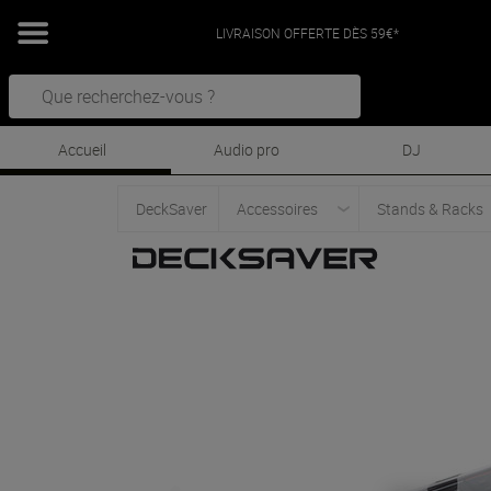
LIVRAISON OFFERTE DÈS 59€*
Accueil
Audio pro
DJ
DeckSaver
Accessoires
Stands & Racks