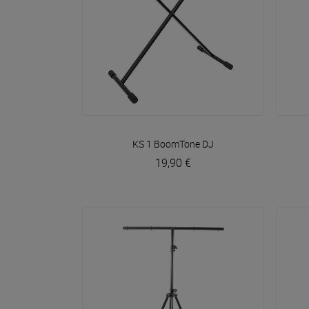
VOIR EN DÉTAIL
KS 1
BoomTone DJ
19,90 €