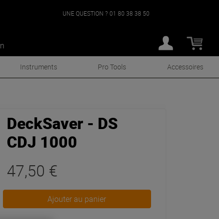
UNE QUESTION ?
01 80 38 38 50
an
Instruments
Pro Tools
Accessoires
DeckSaver - DS
CDJ 1000
47,50 €
Ajouter au panier