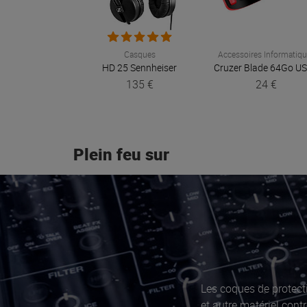
Casques
Accessoires Informatiq
HD 25
Sennheiser
135 €
24 €
Plein feu sur
Les coques de protec
et autre matériel contr