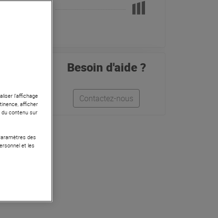
Pas en Stock
Besoin d'aide ?
liser l’affichage
Contactez-nous
tinence, afficher
r du contenu sur
 Paramètres des
ersonnel et les