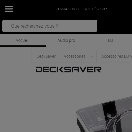
LIVRAISON OFFERTE DÈS 59€*
Accueil
Audio pro
DJ
DeckSaver
Accessoires
Accessoires DJ 