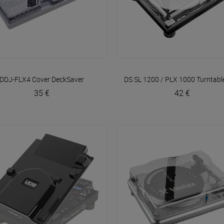
VOIR EN DÉTAIL
VOIR EN DÉTAIL
DDJ-FLX4 Cover
DeckSaver
DS SL 1200 / PLX 1000 Turntabl
35 €
42 €