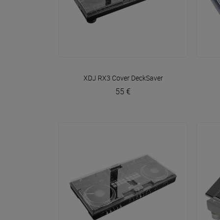
VOIR EN DÉTAIL
XDJ RX3 Cover
DeckSaver
55 €