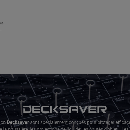
ues
Cruzer Blade 64Go USB2.0
Sandisk
tion
Decksaver
sont spécialement conçues pour protéger efficac
e la poussière, les projections de liquide, les chutes d’objet… Les