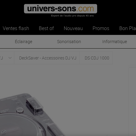
Ventes flash
Best of
Nouveau
Promos
Bon Pl
Éclairage
Sonorisation
Informatique
VJ
DeckSaver - Accessoires DJ VJ
DS CDJ 1000