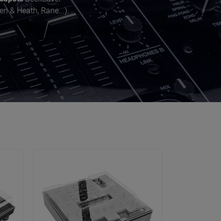
en & Heath, Rane...).