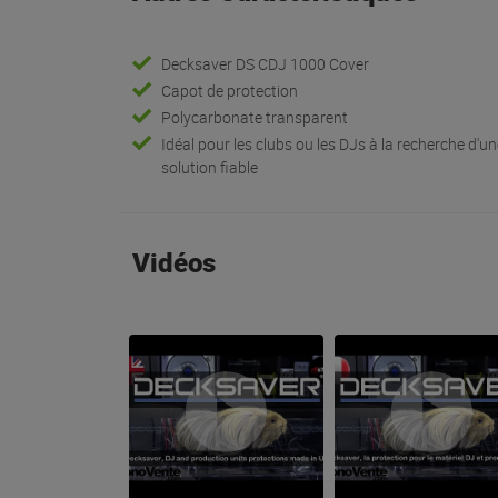
Decksaver DS CDJ 1000 Cover
Capot de protection
Polycarbonate transparent
Idéal pour les clubs ou les DJs à la recherche d'u
solution fiable
Vidéos