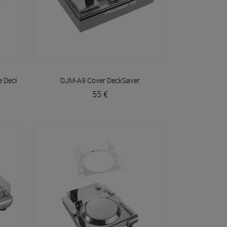
VOIR EN DÉTAIL
e
DeckSaver
DJM-A9 Cover
DeckSaver
55 €