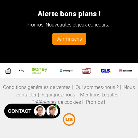
Alerte bons plans !
Promos, Nouveautés et jeux concours...
Je m'inscris
Conditions générales de ventes
|
Qui sommes-nous ?
|
Nous
contacter
|
Rejoignez-nous
|
Mentions Légales
|
Préférences de cookies
|
Promos
|