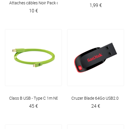
Attaches câbles Noir Pack de 10
Plugger
1,99 €
10 €
Class B USB - Type C 1m
NEO by Oyaide
Cruzer Blade 64Go USB2.0
Sand
45 €
24 €