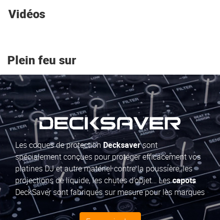
Vidéos
Plein feu sur
Les coques de protection
Decksaver
sont
spécialement conçues pour protéger efficacement vos
platines DJ et autre matériel contre la poussière, les
projections de liquide, les chutes d’objet… Les
capots
DeckSaver sont fabriqués sur mesure pour les marques
les plus prestigieuses (Pioneer, Denon, Allen & Heath,
Rane...).