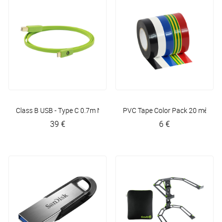
Class B USB - Type C 0.7m
NEO by Oyaide
PVC Tape Color Pack 20 mètres
39 €
6 €