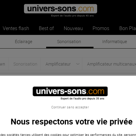
Ventes flash
Best of
Nouveau
Promos
Bon Pl
Éclairage
Sonorisation
Informatique
own
Sonorisation
Amplificateur
Amplificateur multicanau
rown
-
Amplificateur mul
Bon Plan
Bon Plan
Continuer sans accepter
Nous respectons votre vie privée
 des sociétés tierces utilisent des cookies pour optimiser les performances du site, personna