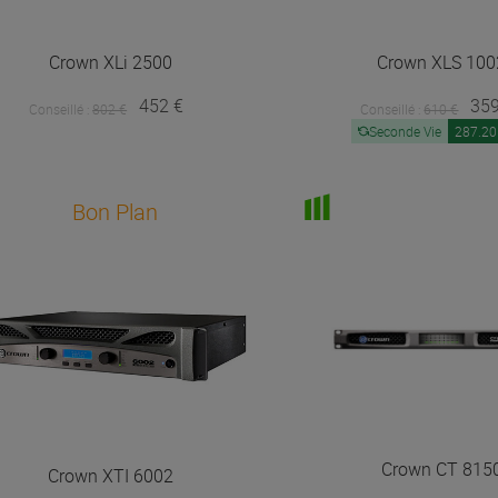
Crown
XLi 2500
Crown
XLS 100
452 €
359
Conseillé :
802 €
Conseillé :
610 €
Seconde Vie
287.20
Bon Plan
Crown
CT 815
Crown
XTI 6002