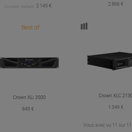
2 866 €
2 145 €
Conseillé :
3 274 €
Best of
Crown
XLC 213
Crown
XLi 3500
1 349 €
849 €
Vous avez vu 11 sur 11 