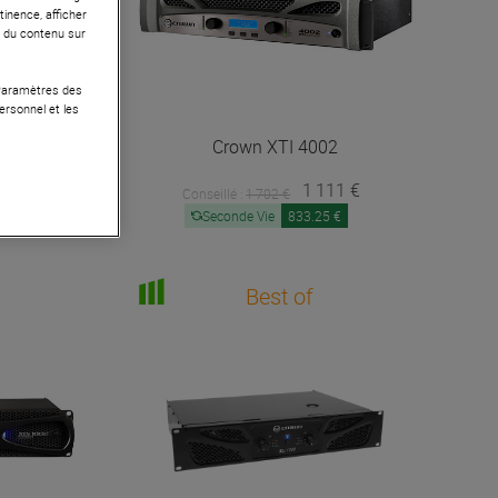
tinence, afficher
r du contenu sur
 Paramètres des
ersonnel et les
2
Crown
XTI 4002
 €
1 111 €
Conseillé :
1 702 €
Seconde Vie
833.25 €
Best of