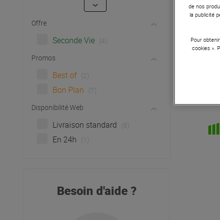
de nos produi
la publicité
Offre
Seconde Vie
(4)
Pour obtenir
cookies ». 
Promos
Best of
(2)
Bon Plan
(7)
Disponibilité Web
Livraison standard
(8)
En 24h
(1)
Besoin d'aide ?