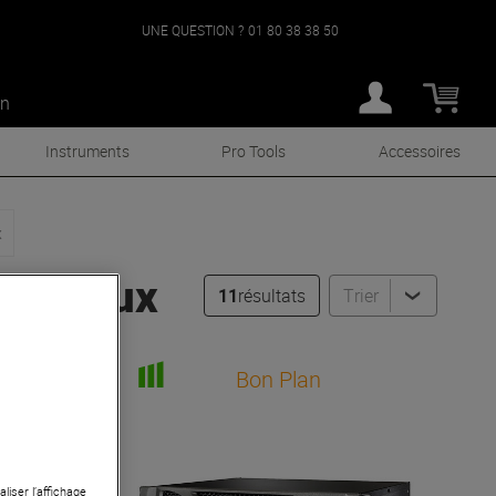
UNE QUESTION ?
01 80 38 38 50
an
Instruments
Pro Tools
Accessoires
x
ticanaux
11
résultats
Trier
Bon Plan
liser l’affichage