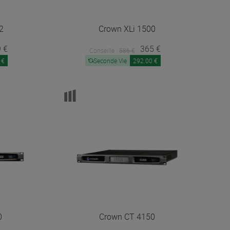
2
Crown
XLi 1500
 €
365 €
Conseillé :
586 €
 €
Seconde Vie
292.00 €
0
Crown
CT 4150