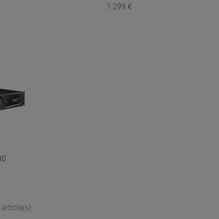
1 299 €
00
article(s)