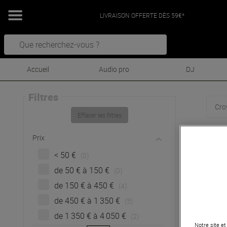
LIVRAISON OFFERTE DÈS 59€*
Accueil
Audio pro
DJ
Filtres
Cr
Effacer les filtres
C
Prix
< 50 €
(0)
de 50 € à 150 €
(0)
de 150 € à 450 €
(4)
de 450 € à 1 350 €
(5)
de 1 350 € à 4 050 €
(2)
Notre site et