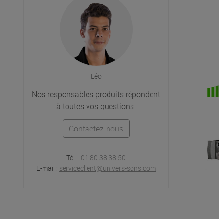
Léo
Nos responsables produits répondent
à toutes vos questions.
Contactez-nous
Tél. :
01 80 38 38 50
E-mail :
serviceclient@univers-sons.com