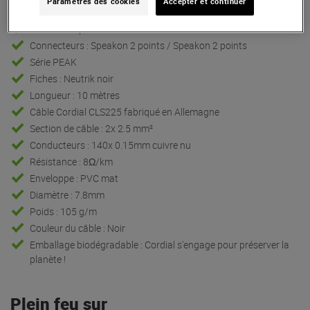
Paramètres des cookies
Accepter et continuer
Cordial CPL 10 LL 2
Câble haut-parleur
Connecteurs : Speakon 2 points / Speakon 2 points
Série PEAK
Fiches : Neutrik noir
Longueur : 10 mètres
Câble Cordial CLS225 fabriqué en Allemagne
Section de câble : 2x 2.5 mm²
Conducteurs : 140x 0.15mm cuivre nu
Résistance : 8Ω/km
Enveloppe : PVC mat
Diamètre : 7.8mm
Poids : 105 g/m
Couleur du câble : Noir
Emballage biodégradable : Cordial s'engage pour préserver la
planète !
Plein feu sur