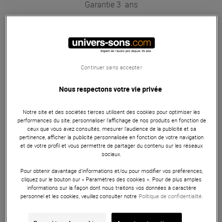
Garantie
3
ans
Câblerie
Le Cordial CPL 10 LL 2 est un câble HP de la série PEAK,
équipé de connecteurs Neutrik Speakon 2 points / Speakon
2 points, d'une longueur de 10 mètres.
Continuer sans accepter
ARTICLE N° 52584
Nous respectons votre vie privée
Notre site et des sociétés tierces utilisent des cookies pour optimiser les
Autres Caractéristiques
performances du site, personnaliser l’affichage de nos produits en fonction de
ceux que vous avez consultés, mesurer l'audience de la publicité et sa
pertinence, afficher la publicité personnalisée en fonction de votre navigation
et de votre profil et vous permettre de partager du contenu sur les réseaux
sociaux.
Caracteristiques
Pour obtenir davantage d'informations et/ou pour modifier vos préférences,
cliquez sur le bouton sur « Paramètres des cookies ». Pour de plus amples
informations sur la façon dont nous traitons vos données à caractère
Autres Caractéristiques
personnel et les cookies, veuillez consulter notre
Politique de confidentialité.