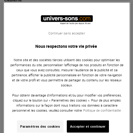
Le Cordial CPDS 1 CC est un câble numérique SPDIF, équipé
de connecteurs RCA coniques plaqués or, d'une longueur de
1 mètre.
Continuer sans accepter
ARTICLE N° 53014
Nous respectons votre vie privée
Autres Caractéristiques
Notre site et des sociétés tierces utilisent des cookies pour optimiser les
performances du site, personnaliser l’affichage de nos produits en fonction de
ceux que vous avez consultés, mesurer l'audience de la publicité et sa
pertinence, afficher la publicité personnalisée en fonction de votre navigation
Caracteristiques
et de votre profil et vous permettre de partager du contenu sur les réseaux
sociaux.
Pour obtenir davantage d'informations et/ou pour modifier vos préférences,
cliquez sur le bouton sur « Paramètres des cookies ». Pour de plus amples
Autres Caractéristiques
informations sur la façon dont nous traitons vos données à caractère
personnel et les cookies, veuillez consulter notre
Politique de confidentialité.
Cordial CPDS 1 CC
Paramètres des cookies
Accepter et continuer
Câble S/PDIF