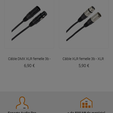
Câble DMX XLR femelle 3b - XLR mâle 3b 3m Easy
Câble XLR femelle 3b - XLR mâl
Plugger
6,90 €
5,90 €
Experts Audio Pro
+ de 500 M² de matériel