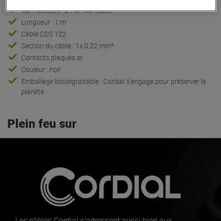
Connecteurs : 2 RCA coniques
Longueur : 1 m
Câble CDS 122
Section du câble : 1x 0.22 mm²
Contacts plaqués or
Couleur : noir
Emballage biodégradable : Cordial s'engage pour préserver la
planète
Plein feu sur
Les câbles Cordial s'adressent aussi bien aux