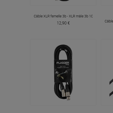
VOIR EN DÉTAIL
Câble XLR femelle 3b - XLR mâle 3b 10m Easy
Plug
Câble
12,90 €