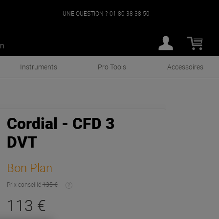
UNE QUESTION ?
01 80 38 38 50
an
Instruments
Pro Tools
Accessoires
Cordial - CFD 3
DVT
Bon Plan
Prix conseillé
135 €
113 €