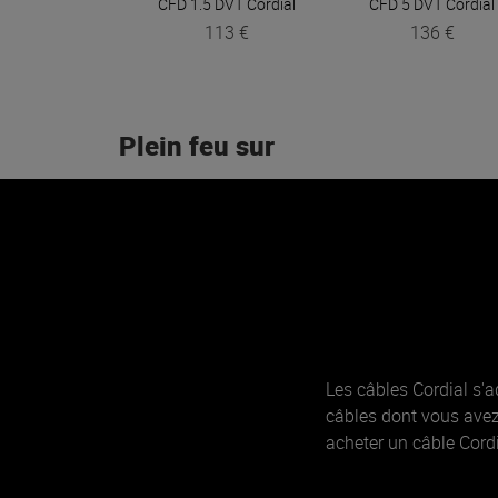
CFD 1.5 DVT
Cordial
CFD 5 DVT
Cordial
113 €
136 €
Plein feu sur
Les câbles Cordial s'
câbles dont vous avez
acheter un câble Cordi