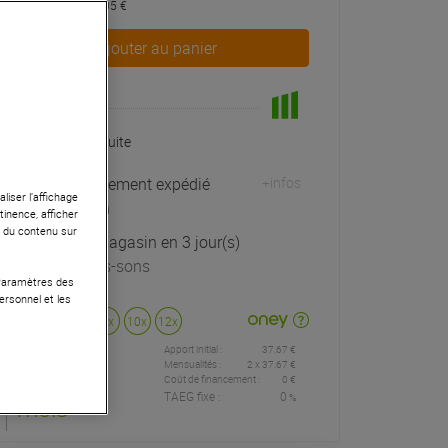
dont éco-part : 0,05 €
Ajouter au panier
En Stock
Livraison Gratuite
Habituellement expédié
+infos
liser l’affichage
sous 48h
tinence, afficher
r du contenu sur
Retrait magasin en 3 jour(s)
à Univers-sons
 Paramètres des
ersonnel et les
Payer en
3x
4x
10x
12x
Apport initial :
37.67 €
37
,67 €
/
Mensualités :
2
x
37.67 €
Coût de financement :
0 €
TAEG fixe :
0
%
mois