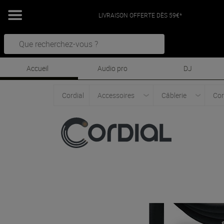
LIVRAISON OFFERTE DÈS 59€*
Accueil
Audio pro
DJ
Cordial
Accessoires
Câblerie
Cor