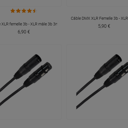
VOIR EN DÉTAIL
VOIR EN DÉTAIL
ger
Câble DMX XLR Femelle 3b - XL
 XLR femelle 3b - XLR mâle 3b 3m Easy
Plugger
5,90 €
6,90 €