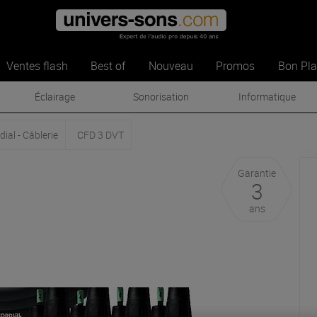
Ventes flash
Best of
Nouveau
Promos
Bon Pl
Éclairage
Sonorisation
Informatique
dial - Câblerie
CFD 3 DVT
Garantie
3
ans