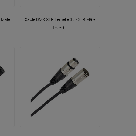
VOIR EN DÉTAIL
R Mâle 3b 1m50 Easy
Câble DMX XLR Femelle 3b - XLR Mâle 3b 10m Easy
Plugger
Plugger
15,50 €