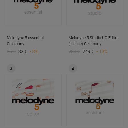
Melodyne 5 essential
Melodyne 5 Studio UG Editor
Celemony
(licence)
Celemony
85 €
82 €
- 3%
289 €
249 €
- 13%
3
4