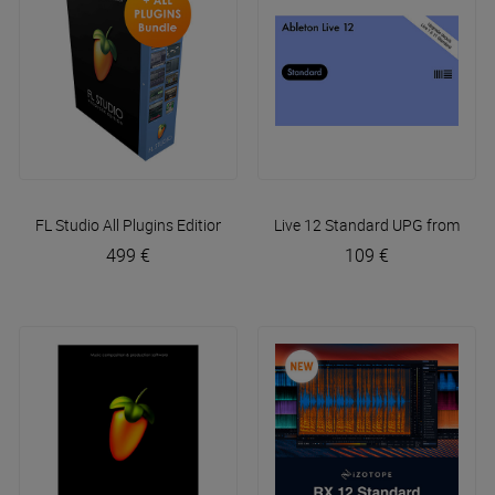
FL Studio All Plugins Edition (licence)
Live 12 Standard UPG from Live
Image Line
499 €
109 €