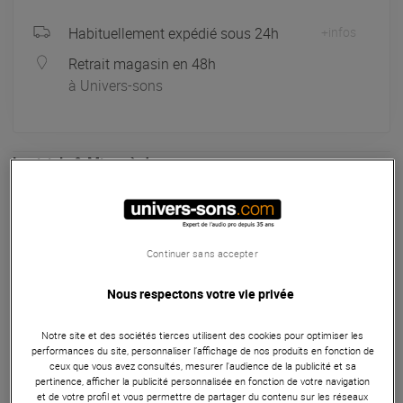
Habituellement expédié sous 24h
+infos
Retrait magasin en 48h
à Univers-sons
Logiciels & Mises à Jour
Celemony Melodyne 5 Studio Update from Studio 3 est une
mise à jour dématérialisée pour les utilisateurs de Studio 3.
Elle introduit un nouvel algorithme Melodic, une piste
Continuer sans accepter
d’accords intelligente et des outils d’édition audio avancés.
Code d’activation envoyé par mail.
Nous respectons votre vie privée
ARTICLE N° 107333
Notre site et des sociétés tierces utilisent des cookies pour optimiser les
performances du site, personnaliser l’affichage de nos produits en fonction de
ceux que vous avez consultés, mesurer l'audience de la publicité et sa
pertinence, afficher la publicité personnalisée en fonction de votre navigation
Autres Caractéristiques
|
Présentation
et de votre profil et vous permettre de partager du contenu sur les réseaux