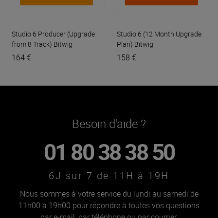
Studio 6 Producer (Upgrade
Studio 6 (12 Month Upgrade
from 8 Track)
Bitwig
Plan)
Bitwig
164 €
158 €
Besoin d'aide ?
01 80 38 38 50
6J sur 7 de 11H à 19H
Nous sommes à votre service du lundi au samedi de
11h00 à 19h00 pour répondre à toutes vos questions
par e-mail, par téléphone ou par courrier.