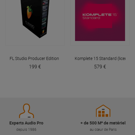
FL Studio Producer Edition (licence)
Komplete 15 Standard (licence)
Image Line
199 €
579 €
Experts Audio Pro
+ de 500 M² de matériel
depuis 1986
au cœur de Paris