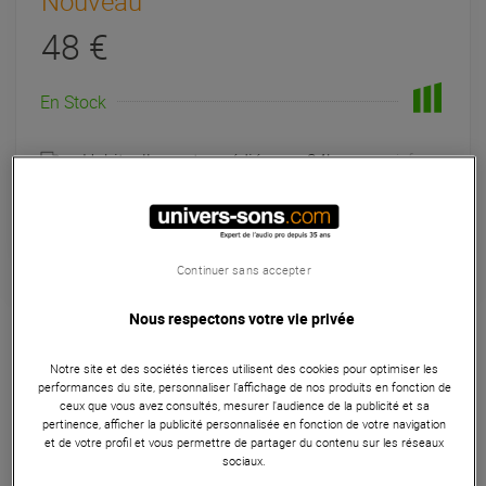
Nouveau
48 €
En Stock
Habituellement expédié sous 24h
+infos
Retrait magasin en 48h
à Univers-sons
Continuer sans accepter
Logiciels & Mises à Jour
Nous respectons votre vie privée
Bitwig Studio 6 Essentials – 12 Month Upgrade Plan
Notre site et des sociétés tierces utilisent des cookies pour optimiser les
prolonge l’accès aux mises à jour de Bitwig Studio 6
performances du site, personnaliser l’affichage de nos produits en fonction de
ceux que vous avez consultés, mesurer l'audience de la publicité et sa
Essentials pendant 12 mois. Ce plan permet de continuer à
pertinence, afficher la publicité personnalisée en fonction de votre navigation
profiter des nouvelles versions, des améliorations de
et de votre profil et vous permettre de partager du contenu sur les réseaux
workflow et des optimisations publiées par Bitwig sur la
sociaux.