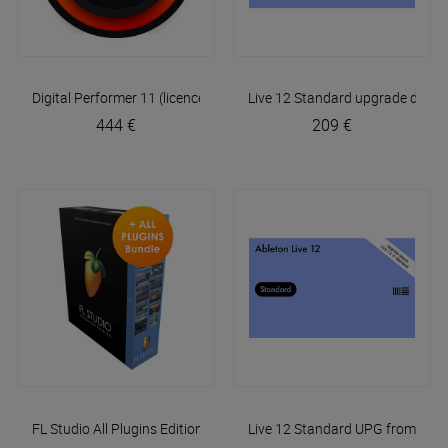
Digital Performer 11 (licence en téléchargement)
Live 12 Standard upgrade depuis 
Motu
444 €
209 €
FL Studio All Plugins Edition (licence)
Live 12 Standard UPG from Live
Image Line