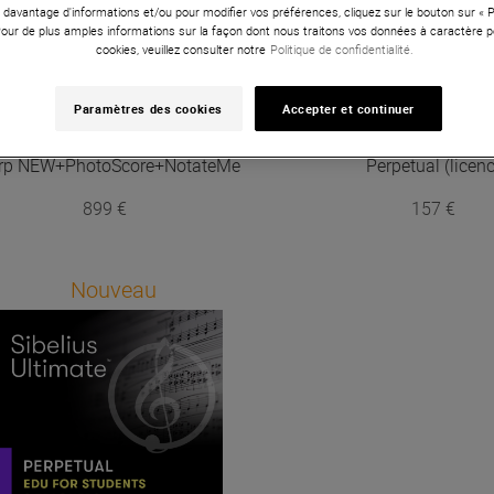
 davantage d'informations et/ou pour modifier vos préférences, cliquez sur le bouton sur «
Pour de plus amples informations sur la façon dont nous traitons vos données à caractère p
cookies, veuillez consulter notre
Politique de confidentialité.
Paramètres des cookies
Accepter et continuer
VID Notation
Sibelius Ultimate
AVID Notation
Sibeliu
rp NEW+PhotoScore+NotateMe
Perpetual (licen
899 €
157 €
Nouveau