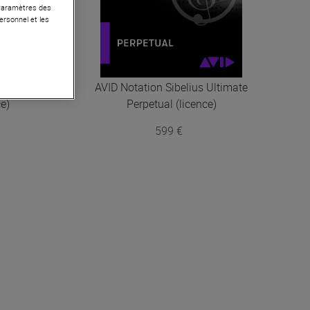
 Paramètres des
ersonnel et les
s Artist
AVID Notation
Sibelius Ultimate
ce)
Perpetual (licence)
599 €