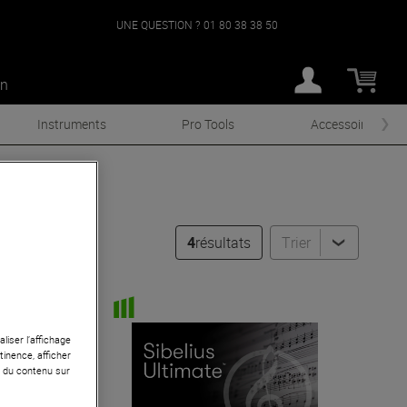
UNE QUESTION ?
01 80 38 38 50
an
Instruments
Pro Tools
Accessoires
4
résultats
Trier
liser l’affichage
tinence, afficher
r du contenu sur