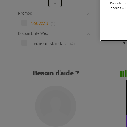
Pour obtenir
cookies ». 
Promos
Nouveau
(1)
Disponibilité Web
A
Pe
Livraison standard
(4)
Besoin d'aide ?