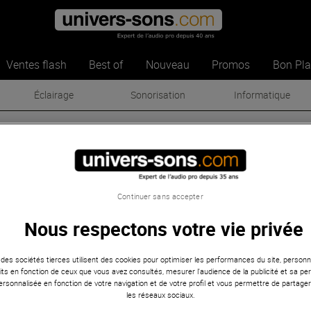
Ventes flash
Best of
Nouveau
Promos
Bon Pl
Éclairage
Sonorisation
Informatique
D Notation
ID Notation
Continuer sans accepter
Nous respectons votre vie privée
 des sociétés tierces utilisent des cookies pour optimiser les performances du site, personna
ts en fonction de ceux que vous avez consultés, mesurer l'audience de la publicité et sa per
 personnalisée en fonction de votre navigation et de votre profil et vous permettre de partage
les réseaux sociaux.