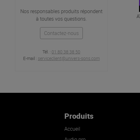
Nos responsables produits répondent
A
à toutes vos questions.
Contactez-nous
Tél. :
01 80 38 38 50
E-mail :
serviceclient@univers-sons.com
Produits
Accueil
Audio pro