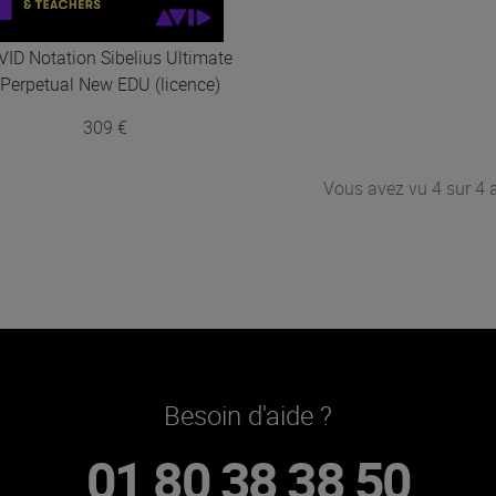
VID Notation
Sibelius Ultimate
Perpetual New EDU (licence)
309 €
Vous avez vu 4 sur 4 a
Besoin d'aide ?
01 80 38 38 50