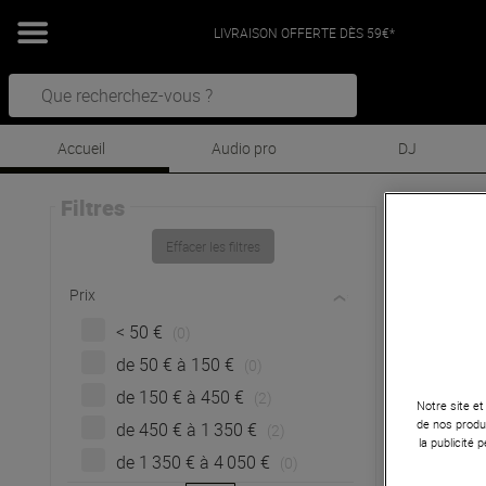
LIVRAISON OFFERTE DÈS 59€*
Accueil
Audio pro
DJ
Filtres
AVI
Effacer les filtres
AV
Prix
< 50 €
(0)
de 50 € à 150 €
(0)
de 150 € à 450 €
(2)
Notre site et
de nos produi
de 450 € à 1 350 €
(2)
la publicité
de 1 350 € à 4 050 €
(0)