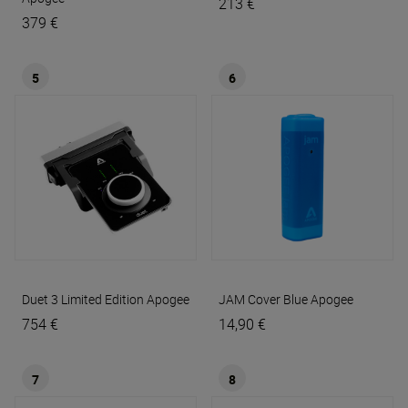
213 €
379 €
5
6
Duet 3 Limited Edition
Apogee
JAM Cover Blue
Apogee
754 €
14,90 €
7
8