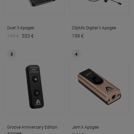
Duet 3
Apogee
ClipMic Digital II
Apogee
749 €
553 €
199 €
3
4
Groove Anniversary Edition
Jam X
Apogee
Apogee