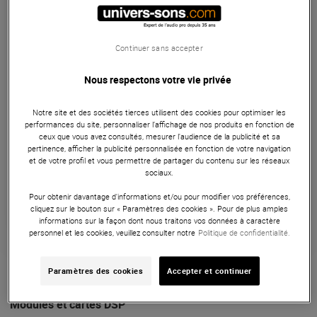
Symphony I/O Mk II
599 €
Continuer sans accepter
dont éco-part : 0,07 €
Nous respectons votre vie privée
Pas en Stock
Notre site et des sociétés tierces utilisent des cookies pour optimiser les
Livraison Gratuite
performances du site, personnaliser l’affichage de nos produits en fonction de
ceux que vous avez consultés, mesurer l'audience de la publicité et sa
pertinence, afficher la publicité personnalisée en fonction de votre navigation
et de votre profil et vous permettre de partager du contenu sur les réseaux
Payer en
3x
4x
10x
12x
sociaux.
Apport initial :
199.67 €
199
,67 €
/ mois
Pour obtenir davantage d'informations et/ou pour modifier vos préférences,
Mensualités :
2
x
199.67 €
Coût de financement :
0 €
cliquez sur le bouton sur « Paramètres des cookies ». Pour de plus amples
TAEG fixe :
0
%
informations sur la façon dont nous traitons vos données à caractère
personnel et les cookies, veuillez consulter notre
Politique de confidentialité.
Garantie
3
ans
Paramètres des cookies
Accepter et continuer
Eligible à la Garantie Sérénité
Modules et cartes DSP