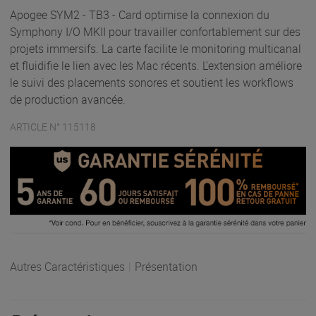
Apogee SYM2 - TB3 - Card optimise la connexion du
Symphony I/O MKII pour travailler confortablement sur des
projets immersifs. La carte facilite le monitoring multicanal
et fluidifie le lien avec les Mac récents. L’extension améliore
le suivi des placements sonores et soutient les workflows
de production avancée.
ARTICLE N° 115118
Autres Caractéristiques
|
Présentation