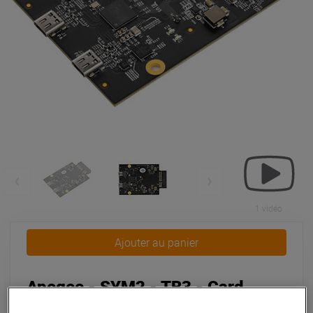
1 vidéo
Ajouter au panier
Apogee - SYM2 - TB3 - Card
Thunderbolt 3 / USB-Cpour