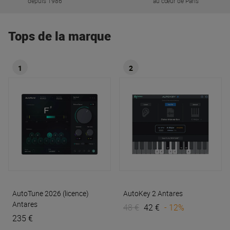
depuis 1986
au cœur de Paris
Tops de la marque
1
2
AutoTune 2026 (licence)
AutoKey 2
Antares
Antares
48 €
42 €
- 12%
235 €