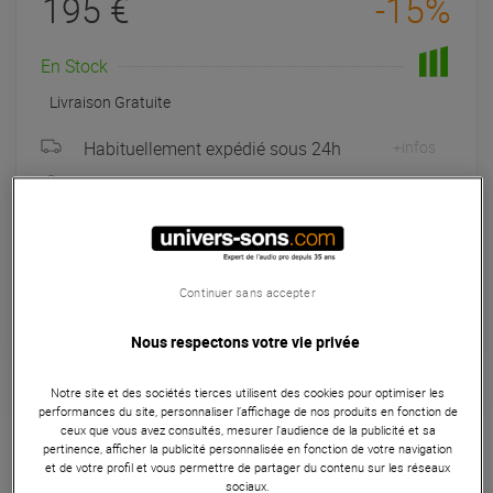
195 €
-15%
En Stock
Livraison Gratuite
Habituellement expédié sous 24h
+infos
Retrait magasin en 48h
à Univers-sons
Payer en
3x
4x
10x
12x
Continuer sans accepter
Apport initial :
65.00 €
65
,00 €
/ mois
Mensualités :
2
x
65.00 €
Coût de financement :
0 €
Nous respectons votre vie privée
TAEG fixe :
0
%
Notre site et des sociétés tierces utilisent des cookies pour optimiser les
performances du site, personnaliser l’affichage de nos produits en fonction de
Plug-ins
ceux que vous avez consultés, mesurer l'audience de la publicité et sa
pertinence, afficher la publicité personnalisée en fonction de votre navigation
Antares Auto-Tune EFX+ est un logiciel de correction
et de votre profil et vous permettre de partager du contenu sur les réseaux
sociaux.