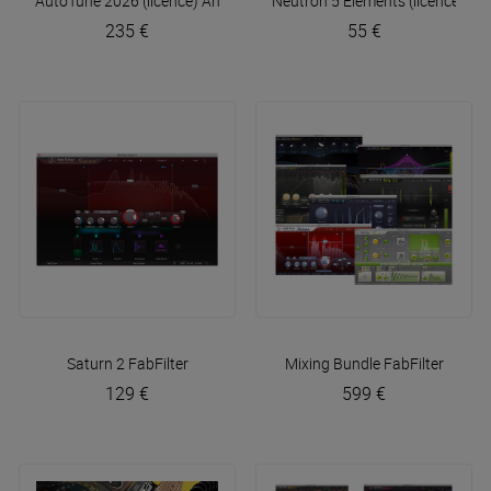
AutoTune 2026 (licence)
Antares
Neutron 5 Elements (licence)
Izo
235 €
55 €
Saturn 2
FabFilter
Mixing Bundle
FabFilter
129 €
599 €