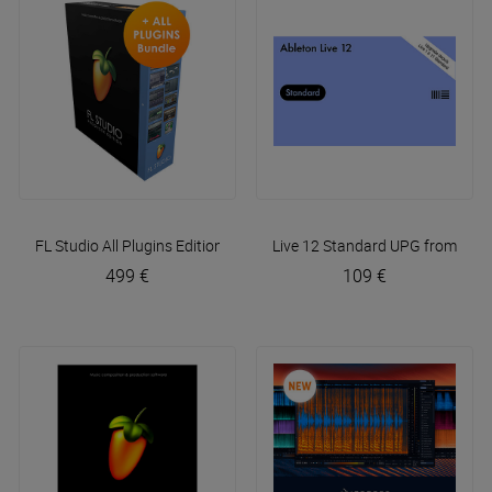
FL Studio All Plugins Edition (licence)
Live 12 Standard UPG from Live
Image Line
499 €
109 €