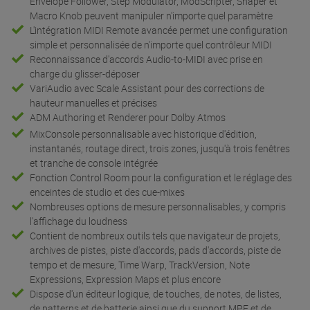
Envelope Follower, Step Modulator, ModScripter, Shaper et
Macro Knob peuvent manipuler n'importe quel paramètre
L'intégration MIDI Remote avancée permet une configuration
simple et personnalisée de n'importe quel contrôleur MIDI
Reconnaissance d'accords Audio-to-MIDI avec prise en
charge du glisser-déposer
VariAudio avec Scale Assistant pour des corrections de
hauteur manuelles et précises
ADM Authoring et Renderer pour Dolby Atmos
MixConsole personnalisable avec historique d'édition,
instantanés, routage direct, trois zones, jusqu'à trois fenêtres
et tranche de console intégrée
Fonction Control Room pour la configuration et le réglage des
enceintes de studio et des cue-mixes
Nombreuses options de mesure personnalisables, y compris
l'affichage du loudness
Contient de nombreux outils tels que navigateur de projets,
archives de pistes, piste d'accords, pads d'accords, piste de
tempo et de mesure, Time Warp, TrackVersion, Note
Expressions, Expression Maps et plus encore
Dispose d'un éditeur logique, de touches, de notes, de listes,
de patterns et de batterie ainsi que du support MPE et de