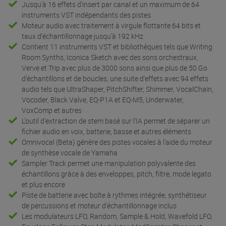
Jusqu'à 16 effets d'insert par canal et un maximum de 64
instruments VST indépendants des pistes
Moteur audio avec traitement à virgule flottante 64 bits et
taux d'échantillonnage jusqu'à 192 kHz
Contient 11 instruments VST et bibliothèques tels que Writing
Room Synths, Iconica Sketch avec des sons orchestraux,
Verve et Trip avec plus de 3000 sons ainsi que plus de 50 Go
d'échantillons et de boucles, une suite d'effets avec 94 effets
audio tels que UltraShaper, PitchShifter, Shimmer, VocalChain,
Vocoder, Black Valve, EQ-P1A et EQ-M5, Underwater,
VoxComp et autres
L'outil d'extraction de stem basé sur l'IA permet de séparer un
fichier audio en voix, batterie, basse et autres éléments
Omnivocal (Beta) génère des pistes vocales à l'aide du moteur
de synthèse vocale de Yamaha
Sampler Track permet une manipulation polyvalente des
échantillons grâce à des enveloppes, pitch, filtre, mode legato
et plus encore
Piste de batterie avec boîte à rythmes intégrée, synthétiseur
de percussions et moteur d'échantillonnage inclus
Les modulateurs LFO, Random, Sample & Hold, Wavefold LFO,