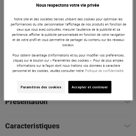
Omnivocal et plus de 90 processeurs d'effets. Conçu pour
Nous respectons votre vie privée
tous les genres musicaux, il combine workflow intuitif et
outils de composition avancés. C'est l'investissement
Notre site et des sociétés tierces utilisent des cookies pour optimiser les
parfait pour se former sur le logiciel utilisé par les plus
performances du site, personnaliser l’affichage de nos produits en fonction de
grands compositeurs de Hollywood. ATTENTION : aucun
ceux que vous avez consultés, mesurer l'audience de la publicité et sa
pertinence, afficher la publicité personnalisée en fonction de votre navigation
retour ne pourra être accepté, vérifiez votre éligibilité avant
et de votre profil et vous permettre de partager du contenu sur les réseaux
tout achat.
sociaux.
ARTICLE N° 120900
Pour obtenir davantage d'informations et/ou pour modifier vos préférences,
cliquez sur le bouton sur « Paramètres des cookies ». Pour de plus amples
informations sur la façon dont nous traitons vos données à caractère
personnel et les cookies, veuillez consulter notre
Politique de confidentialité.
Autres Caractéristiques
|
Présentation
Paramètres des cookies
Accepter et continuer
Présentation
Caracteristiques