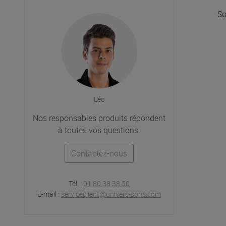
S
Léo
Nos responsables produits répondent
à toutes vos questions.
Contactez-nous
Tél. :
01 80 38 38 50
E-mail :
serviceclient@univers-sons.com