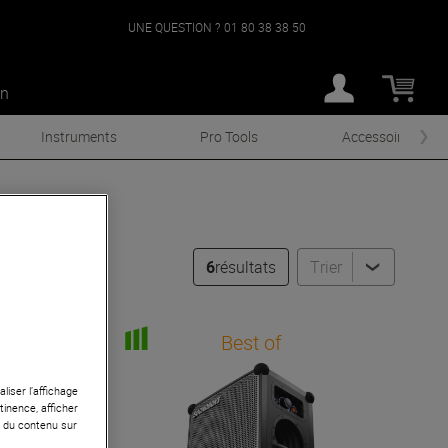
UNE QUESTION ?
01 80 38 38 50
an
Instruments
Pro Tools
Accessoires
6
résultats
Trier
Best of
liser l’affichage
tinence, afficher
r du contenu sur