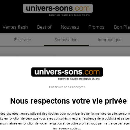
Ventes flash
Best of
Nouveau
Promos
Bon Pl
Éclairage
Sonorisation
Informatique
ndboks
Sonorisation
oundboks
-
Sonorisation
Continuer sans accepter
Nous respectons votre vie privée
Best of
 des sociétés tierces utilisent des cookies pour optimiser les performances du site, personna
ts en fonction de ceux que vous avez consultés, mesurer l'audience de la publicité et sa per
 personnalisée en fonction de votre navigation et de votre profil et vous permettre de partage
les réseaux sociaux.