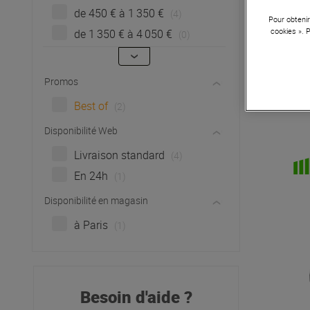
de 450 € à 1 350 €
(4)
Pour obtenir
cookies ». 
de 1 350 € à 4 050 €
(0)
Promos
Sou
Best of
(2)
Disponibilité Web
Livraison standard
(4)
En 24h
(1)
Disponibilité en magasin
à Paris
(1)
Besoin d'aide ?