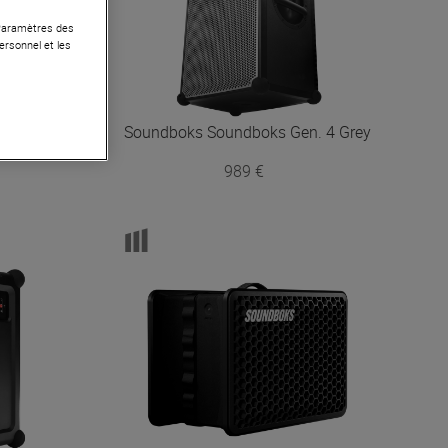
 Paramètres des
ersonnel et les
ttery
Soundboks
Soundboks Gen. 4 Grey
989 €