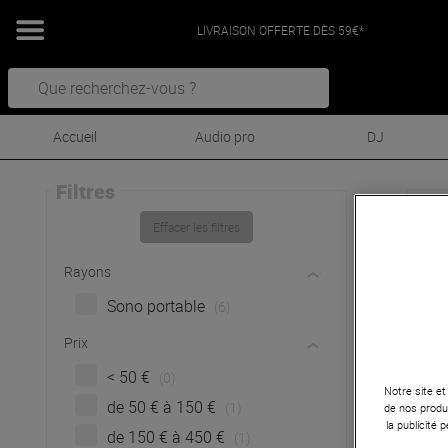
LIVRAISON OFFERTE DÈS 59€*
Accueil
Audio pro
DJ
Filtres
Sou
Effacer les filtres
S
Rayons
Sono portable
(6)
Prix
< 50 €
(0)
Notre site et
de 50 € à 150 €
(1)
de nos produi
la publicité
de 150 € à 450 €
(1)