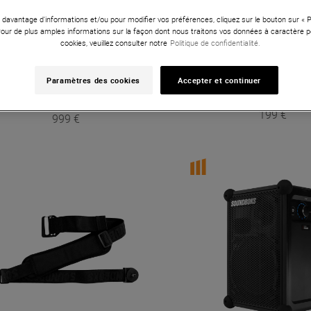
 davantage d'informations et/ou pour modifier vos préférences, cliquez sur le bouton sur «
Pour de plus amples informations sur la façon dont nous traitons vos données à caractère p
cookies, veuillez consulter notre
Politique de confidentialité.
Paramètres des cookies
Accepter et continuer
Soundboks
The Ba
ndboks
Soundboks Gen. 4 Black
199 €
999 €