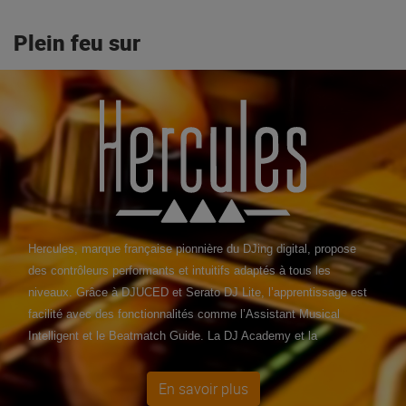
Plein feu sur
Hercules, marque française pionnière du DJing digital, propose
des contrôleurs performants et intuitifs adaptés à tous les
niveaux. Grâce à DJUCED et Serato DJ Lite, l’apprentissage est
facilité avec des fonctionnalités comme l’Assistant Musical
Intelligent et le Beatmatch Guide. La DJ Academy et la
communauté en ligne accompagnent chaque DJ dans sa
progression. Chaque achat Hercules inclut un écosystème
En savoir plus
complet : matériel fiable, logiciel optimisé et musique libre de