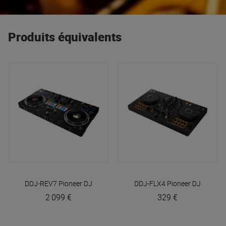
droits prête à mixer. Innovation, accessibilité et savoir-faire
français font d’Hercules le choix idéal pour débuter et se
Produits équivalents
perfectionner. Nos best-sellers Hercules : Inpulse T7 Premium,
DJControl Mix Ultra.
DDJ-REV7
Pioneer DJ
DDJ-FLX4
Pioneer DJ
2 099 €
329 €