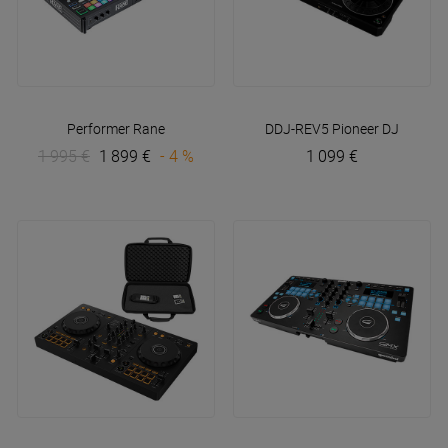
Performer
Rane
DDJ-REV5
Pioneer DJ
1 995 €
1 899 €
- 4 %
1 099 €