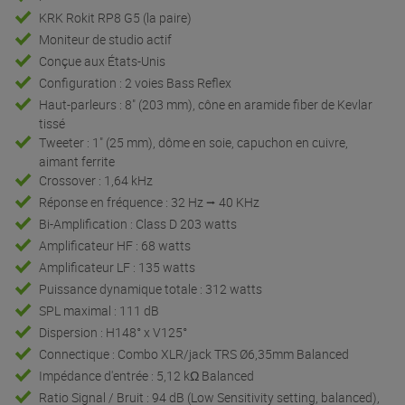
KRK Rokit RP8 G5 (la paire)
Moniteur de studio actif
Conçue aux États-Unis
Configuration : 2 voies Bass Reflex
Haut-parleurs : 8" (203 mm), cône en aramide fiber de Kevlar
tissé
Tweeter : 1" (25 mm), dôme en soie, capuchon en cuivre,
aimant ferrite
Crossover : 1,64 kHz
Réponse en fréquence : 32 Hz ⭢ 40 KHz
Bi-Amplification : Class D 203 watts
Amplificateur HF : 68 watts
Amplificateur LF : 135 watts
Puissance dynamique totale : 312 watts
SPL maximal : 111 dB
Dispersion : H148° x V125°
Connectique : Combo XLR/jack TRS Ø6,35mm Balanced
Impédance d'entrée : 5,12 kΩ Balanced
Ratio Signal / Bruit : 94 dB (Low Sensitivity setting, balanced),